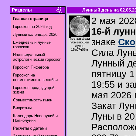
Разделы
Лунный день на 02.05.2
2 мая 2026
Главная страница
Гороскоп на 2026 год
16-й лун
Лунный календарь 2026
Третья фаза
знаке
Ско
Ежедневный лунный
убывающей
Луны.
гороскоп
Сила Лун
15д07ч08м
Индивидуальный
астрологический гороскоп
Лунный де
Гороскоп Пифагора
пятницу 1
Гороскоп на
совместимость в любви
19:55 и з
Гороскоп предыдущей
жизни
мая 2026 г
Совместимость имен
Закат Лу
Биоритмы
Луны в
20
Календарь Новолуний и
Полнолуний
Располож
Расчеты с датами