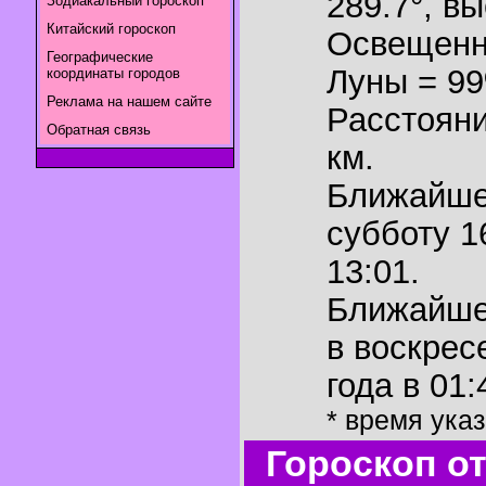
289.7°
,
вы
Зодиакальный гороскоп
Китайский гороскоп
Освещенн
Географические
Луны = 9
координаты городов
Реклама на нашем сайте
Расстояни
Обратная связь
км.
Ближайш
субботу 1
13:01.
Ближайш
в воскрес
года в 01:
* время ука
Гороскоп о