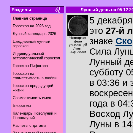
Разделы
Лунный день на 05.12.2
5 декабря
Главная страница
Гороскоп на 2026 год
это
27-й 
Лунный календарь 2026
Четвертая
знаке
Ско
Ежедневный лунный
фаза
убывающей
гороскоп
Сила Лун
Луны.
26д12ч58м
Индивидуальный
астрологический гороскоп
Лунный де
Гороскоп Пифагора
субботу 0
Гороскоп на
совместимость в любви
в 03:36 и 
Гороскоп предыдущей
жизни
воскресен
Совместимость имен
года в 04:
Биоритмы
Восход Л
Календарь Новолуний и
Полнолуний
Луны в
14
Расчеты с датами