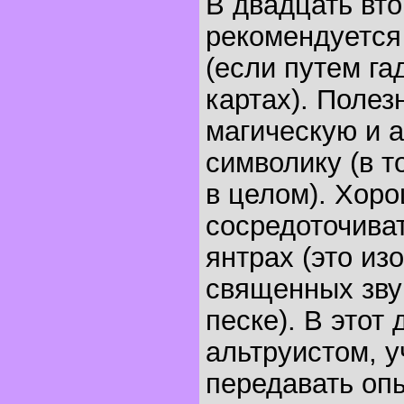
В двадцать вт
рекомендуется
(если путем гад
картах). Полез
магическую и 
символику (в т
в целом). Хор
сосредоточиват
янтрах (это из
священных звук
песке). В этот
альтруистом, у
передавать опы