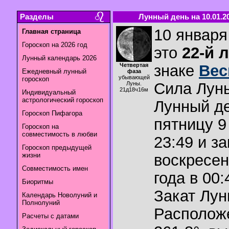
Разделы
Лунный день на 10.01.2
10 января
Главная страница
Гороскоп на 2026 год
это
22-й 
Лунный календарь 2026
Четвертая
знаке
Ве
Ежедневный лунный
фаза
убывающей
гороскоп
Сила Лун
Луны.
21д18ч16м
Индивидуальный
астрологический гороскоп
Лунный де
Гороскоп Пифагора
пятницу 9
Гороскоп на
совместимость в любви
23:49 и з
Гороскоп предыдущей
жизни
воскресен
Совместимость имен
года в 00:
Биоритмы
Закат Лу
Календарь Новолуний и
Полнолуний
Располож
Расчеты с датами