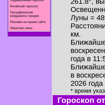
261.8°
,
вы
Зодиакальный гороскоп
Китайский гороскоп
Освещенн
Географические
Луны = 4
координаты городов
Реклама на нашем сайте
Расстояни
Обратная связь
км.
Ближайш
воскресен
года в 11:
Ближайш
в воскрес
2026 года 
* время ука
Гороскоп о