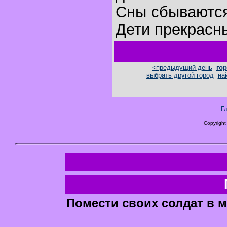
Сны сбываютс
Дети прекрасн
<предыдущий день
гор
выбрать другой город
на
Г
Copyright
Помести своих солдат в м