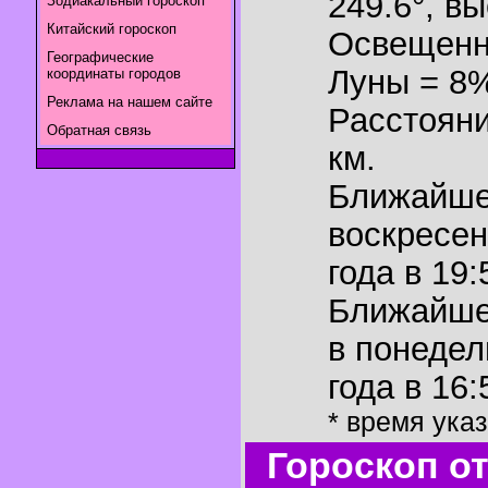
249.6°
,
вы
Зодиакальный гороскоп
Китайский гороскоп
Освещенн
Географические
Луны = 8
координаты городов
Реклама на нашем сайте
Расстояни
Обратная связь
км.
Ближайш
воскресен
года в 19:
Ближайш
в понедел
года в 16:
* время ука
Гороскоп о