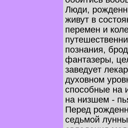
Люди, рожденны
живут в состо
перемен и кол
путешественни
познания, брод
фантазеры, це
заведует лека
духовном уровн
способные на 
на низшем - п
Перед рожденн
седьмой лунны