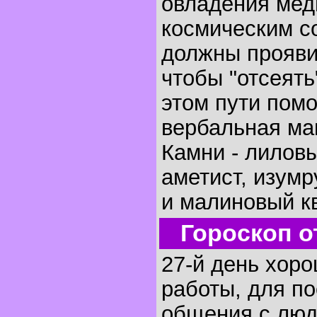
овладения мед
космическим с
должны прояви
чтобы "отсеять
этом пути помо
вербальная маг
Камни - лилов
аметист, изумр
и малиновый кв
Гороскоп о
27-й день хор
работы, для по
общения с люд