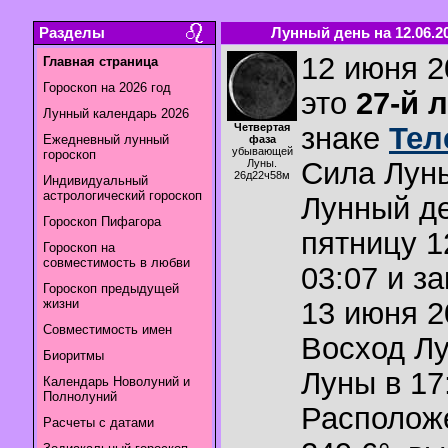
Разделы
Лунный день на 12.06.2
12 июня 2
Главная страница
Гороскоп на 2026 год
это
27-й 
Лунный календарь 2026
Четвертая
знаке
Тел
Ежедневный лунный
фаза
убывающей
гороскоп
Сила Лун
Луны.
26д22ч58м
Индивидуальный
астрологический гороскоп
Лунный де
Гороскоп Пифагора
пятницу 1
Гороскоп на
совместимость в любви
03:07 и з
Гороскоп предыдущей
жизни
13 июня 2
Совместимость имен
Восход Л
Биоритмы
Луны в
17
Календарь Новолуний и
Полнолуний
Располож
Расчеты с датами