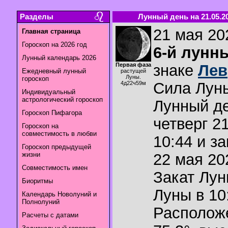
Разделы
Лунный день на 21.05.2
21 мая 202
Главная страница
Гороскоп на 2026 год
6-й лунн
Лунный календарь 2026
Первая фаза
знаке
Лев
Ежедневный лунный
растущей
Луны.
гороскоп
Сила Лун
4д22ч59м
Индивидуальный
астрологический гороскоп
Лунный де
Гороскоп Пифагора
четверг 2
Гороскоп на
совместимость в любви
10:44 и з
Гороскоп предыдущей
жизни
22 мая 202
Совместимость имен
Закат Лу
Биоритмы
Луны в
10
Календарь Новолуний и
Полнолуний
Располож
Расчеты с датами