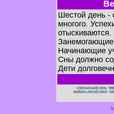
Ве
Шестой день - 
многого. Успех
отыскиваются.
Занемогающие 
Начинающие уч
Сны должно со
Дети долговеч
<предыдущий день
гор
выбрать другой город
на
Г