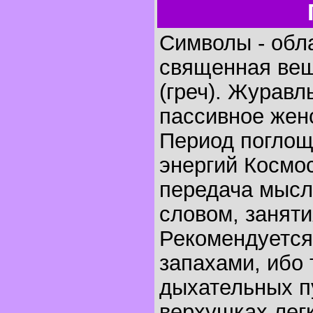
Символы - обла
священная вещ
(греч). Журавл
пассивное жен
Период поглощ
энергий Космос
передача мысл
словом, занят
Рекомендуется
запахами, ибо 
дыхательных пу
верхушках лег