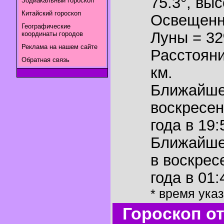
75.3°
,
выс
Зодиакальный гороскоп
Китайский гороскоп
Освещенн
Географические
Луны = 3
координаты городов
Реклама на нашем сайте
Расстояни
Обратная связь
км.
Ближайш
воскресен
года в 19:
Ближайш
в воскрес
года в 01:
* время ука
Гороскоп о