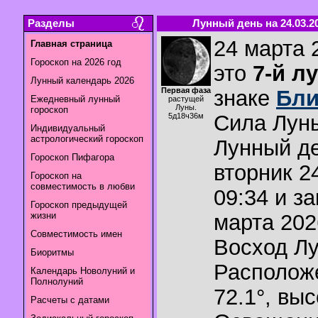
Разделы
Лунный день на 24.03.2
24 марта 
Главная страница
Гороскоп на 2026 год
это
7-й л
Лунный календарь 2026
Первая фаза
знаке
Бли
Ежедневный лунный
растущей
Луны.
гороскоп
Сила Лун
5д18ч36м
Индивидуальный
астрологический гороскоп
Лунный де
Гороскоп Пифагора
вторник 2
Гороскоп на
совместимость в любви
09:34 и з
Гороскоп предыдущей
жизни
марта 2026
Совместимость имен
Восход Л
Биоритмы
Располож
Календарь Новолуний и
Полнолуний
72.1°
,
выс
Расчеты с датами