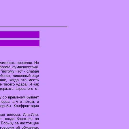
 изменить прошлое. Но
форма сумасшествия.
"потому что" - слабая
ебенок, лишенный еще
ае, когда эта месть
е твоего удара! И как
держать взрослого от
ду со временем бывает
ерва, а что потом, и
 борьбы. Конфронтация
ные волосы. Или,Или.
, когда бороться за
. Борьбу за настоящее
 говорим об обманных