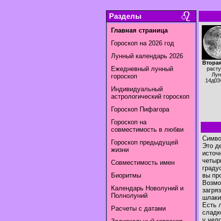
Разделы
Главная страница
Гороскоп на 2026 год
Лунный календарь 2026
Вторая
Ежедневный лунный
раст
Лун
гороскоп
14д03
Индивидуальный
астрологический гороскоп
Гороскоп Пифагора
Гороскоп на
совместимость в любви
Симво
Гороскоп предыдущей
Это д
жизни
источ
четыр
Совместимость имен
граду
Биоритмы
вы пр
Возмо
Календарь Новолуний и
загря
Полнолуний
шлаки
Есть 
Расчеты с датами
сладк
у чел