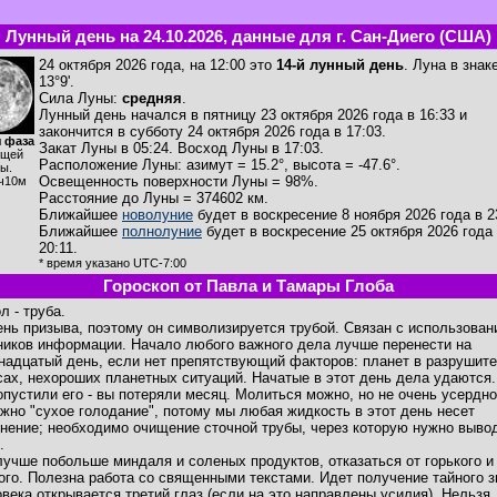
Лунный день на 24.10.2026, данные для г. Сан-Диего (США)
24 октября 2026 года, на 12:00 это
14-й лунный день
. Луна в знак
13°9'.
Сила Луны:
средняя
.
Лунный день начался в пятницу 23 октября 2026 года в 16:33 и
закончится в субботу 24 октября 2026 года в 17:03.
 фаза
Закат Луны в
05:24
. Восход Луны в
17:03
.
ущей
Расположение Луны
:
азимут = 15.2°
,
высота = -47.6°
.
ы.
Освещенность поверхности Луны = 98%.
ч10м
Расстояние до Луны = 374602 км.
Ближайшее
новолуние
будет в воскресение 8 ноября 2026 года в 2
Ближайшее
полнолуние
будет в воскресение 25 октября 2026 года
20:11.
* время указано UTC-7:00
Гороскоп от Павла и Тамары Глоба
л - труба.
ень призыва, поэтому он символизируется трубой. Связан с использова
ников информации. Начало любого важного дела лучше перенести на
надцатый день, если нет препятствующий факторов: планет в разрушит
сах, нехороших планетных ситуаций. Начатые в этот день дела удаются
опустили его - вы потеряли месяц. Молиться можно, но не очень усердно
жно "сухое голодание", потому мы любая жидкость в этот день несет
знение; необходимо очищение сточной трубы, через которую нужно выво
.
лучше побольше миндаля и соленых продуктов, отказаться от горького и
ого. Полезна работа со священными текстами. Идет получение тайного з
овека открывается третий глаз (если на это направлены усилия). Нельзя