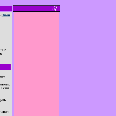
е
Овен
3:02.
 в
нием
ельных
. Если
.
дить
нания,