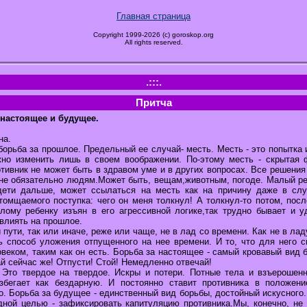
Главная страница
Copyright 1999-2026 (c) goroskop.org
All rights reserved.
.:::.
Притча
 настоящее и будущее.
на.
орьба за прошлое. Предельный ее случай- месть. Месть - это попытка
жно изменить лишь в своем воображении. По-этому месть - скрытая 
тивник не может быть в здравом уме и в других вопросах. Все решения 
не обязательно людям.Может быть, вещам,животным, погоде. Малый р
дети дальше, может ссылаться на месть как на причину даже в случ
омщаемого поступка: чего он меня толкнул! А толкнул-то потом, посл
лому ребенку изъян в его агрессивной логике,так трудно бывает и у
влиять на прошлое.
пути, так или иначе, реже или чаще, не в лад со времени. Как не в ла
ь способ уложения отпущенного на нее времени. И то, что для него сп
веком, таким как он есть. Борьба за настоящее - самый кровавый вид
й сейчас же! Отпусти! Стой! Немедленно отвечай!
 Это твердое на твердое. Искры и потери. Потные тела и взъерошен
збегает как бездарную. И постоянно ставит противника в положение
. Борьба за будущее - единственный вид борьбы, достойный искусного
дной целью - зафиксировать капитуляцию противника.Мы, конечно, не