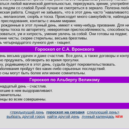
аться любой магической деятельностью, перегружать зрение, употребля
 а людям со слабой Луной лучше не смотреться в зеркало. Полезна люб
еская работа. Следует не забывать, что в этот день часто "наваливаютс
ь, меланхолия, скорбь и тоска. Происходит много самоубийств, наблюда
 преследования, контакты с иными мирами.
 рожденные в этот лунный день, имеют к чему-нибудь призвание. Для н
терны тоска по авторитету, невероятная приспособляемость, способност
роваться, ум и хитрость, умение увлечь за собой. Они готовы на подвиг,
енне чисты, скорее стерильны, весьма брезгливы.
ь четырнадцатого лунного дня - гиацинт.
Гороскоп от С.А. Вронского
день весьма удачен и даже счастлив. Все дела, а также договоры и конт
но продумать, обговорить во время прогулки.
ку, родившемуся в этот день, судьба будет покровительствовать.
аболевания пройдут без каких-либо серьезных последствий.
о сны могут быть более или менее сомнительны.
Гороскоп по Альберту Великому
надцатый день - счастлив.
огшие в нем выздоравливают.
омнительны.
нцы во всем совершенны.
<предыдущий день
гороскоп на сегодня
следующий день>
выбрать другой город
найти другой день
лунный календарь
NEW