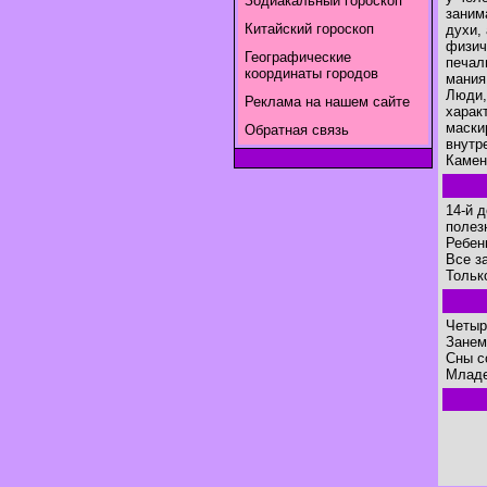
Зодиакальный гороскоп
заним
Китайский гороскоп
духи,
физич
Географические
печал
координаты городов
мания
Люди,
Реклама на нашем сайте
харак
маски
Обратная связь
внутр
Камен
14-й 
полез
Ребен
Все з
Тольк
Четыр
Занем
Сны с
Младе