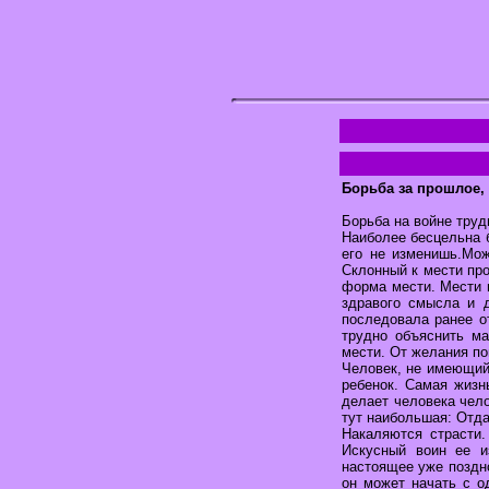
Борьба за прошлое,
Борьба на войне труд
Наиболее бесцельна б
его не изменишь.Мо
Склонный к мести про
форма мести. Мести 
здравого смысла и 
последовала ранее от
трудно объяснить ма
мести. От желания по
Человек, не имеющий 
ребенок. Самая жизн
делает человека чело
тут наибольшая: Отда
Накаляются страсти.
Искусный воин ее и
настоящее уже поздно
он может начать с о