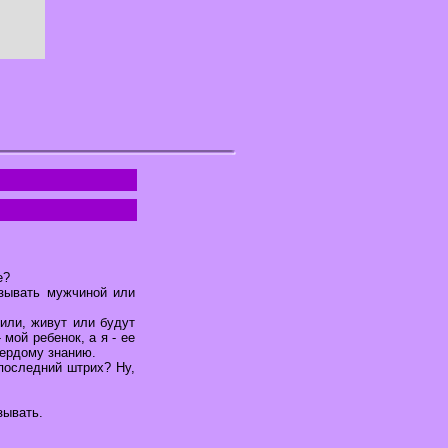
е?
азывать мужчиной или
или, живут или будут
мой ребенок, а я - ее
вердому знанию.
 последний штрих? Ну,
зывать.