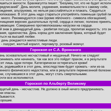
ишиться милости. Брахмагупта пишет: "Безумец тот, кто не будет испол
предписаний". День молитв, уединения, внимательности к самому себе,
ождения, альтруизма, но нельзя расслабляться и плакать. Сердиться
вопоказано. В этот день надо стараться употреблять поменьше грубой п
- много. Рекомендуются соки (кроме яблочного - символа обогащения).
очищения верхних дыхательных путей, сердца и легких; полезно принять
кивающее. Совершенно противопоказаны нагрузки на сердце.
й знак в двенадцатый день - разбитая посуда, пролитая жидкость: это з
ания, одиночества. День хорош для заключения брака, который будет
ться на высшей любви.
т день рождаются милостливые люди.
 - лазурит, желтый коралл, перламутр, розовый жемчуг.
Гороскоп от С.А. Вронского
день основательно несчастливый и неудачный. Ничего не следует
ринимать или начинать, так как все это пойдет прахом, и в результате
сет лишь одни потери. Категорически остерегаться крови!
ок, родившийся в этот день, впоследствии будет хромать - или из-за
енного физического недостатка, или в результате перенесенной болезни
ни, случившиеся в этот день, могут стать смертельными.
очти все исполняются.
Гороскоп по Альберту Великому
дцатый день - несчастлив. Не должно в оный ничего предпринимать.
ни опасны.
бываются.
хорошие.