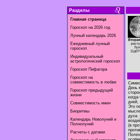
Разделы
Главная страница
Гороскоп на 2026 год
Лунный календарь 2026
Вторая
Ежедневный лунный
раст
Лун
гороскоп
11д07
Индивидуальный
астрологический гороскоп
Гороскоп Пифагора
Гороскоп на
совместимость в любви
Симво
День 
Гороскоп предыдущей
сторо
жизни
когда
дней,
Совместимость имен
Это п
Биоритмы
мысле
духа.
Календарь Новолуний и
возде
Полнолуний
(в пр
проти
Расчеты с датами
Полез
особен