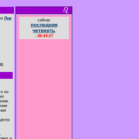
аке
Лев
cейчас
последняя
четверть
- 06:44:28
38.
го он
из
ение.
ения
ния
центр
,
может и