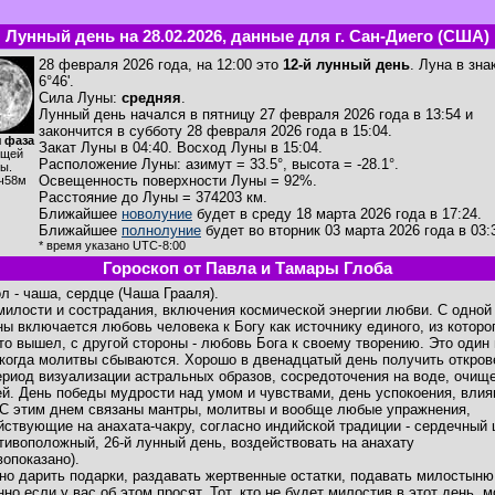
Лунный день на 28.02.2026, данные для г. Сан-Диего (США)
28 февраля 2026 года, на 12:00 это
12-й лунный день
. Луна в зн
6°46'.
Сила Луны:
средняя
.
Лунный день начался в пятницу 27 февраля 2026 года в 13:54 и
закончится в субботу 28 февраля 2026 года в 15:04.
 фаза
Закат Луны в
04:40
. Восход Луны в
15:04
.
ущей
Расположение Луны
:
азимут = 33.5°
,
высота = -28.1°
.
ы.
Освещенность поверхности Луны = 92%.
ч58м
Расстояние до Луны = 374203 км.
Ближайшее
новолуние
будет в среду 18 марта 2026 года в 17:24.
Ближайшее
полнолуние
будет во вторник 03 марта 2026 года в 03:
* время указано UTC-8:00
Гороскоп от Павла и Тамары Глоба
л - чаша, сердце (Чаша Грааля).
милости и сострадания, включения космической энергии любви. С одной
ны включается любовь человека к Богу как источнику единого, из которо
-то вышел, с другой стороны - любовь Бога к своему творению. Это один 
 когда молитвы сбываются. Хорошо в двенадцатый день получить откров
ериод визуализации астральных образов, сосредоточения на воде, очищ
й. День победы мудрости над умом и чувствами, день успокоения, влия
 С этим днем связаны мантры, молитвы и вообще любые упражнения,
йствующие на анахата-чакру, согласно индийской традиции - сердечный 
отивоположный, 26-й лунный день, воздействовать на анахату
вопоказано).
но дарить подарки, раздавать жертвенные остатки, подавать милостыню
но если у вас об этом просят. Тот, кто не будет милостив в этот день, 