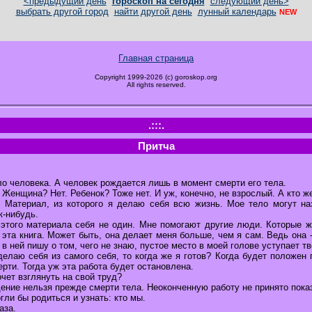
<предыдущий день
гороскоп на сегодня
следующий день>
выбрать другой город
найти другой день
лунный календарь
NEW
Главная страница
Copyright 1999-2026 (c) goroskop.org
All rights reserved.
.:::.
Притча
о человека. А человек рождается лишь в момент смерти его тела.
 Женщина? Нет. Ребенок? Тоже нет. И уж, конечно, не взрослый. А кто ж
. Материал, из которого я делаю себя всю жизнь. Мое тело могут н
к-нибудь.
 этого материала себя не один. Мне помогают другие люди. Которые ж
 эта книга. Может быть, она делает меня больше, чем я сам. Ведь она - 
 в ней пишу о том, чего не знаю, пустое место в моей голове уступает т
елаю себя из самого себя, то когда же я готов? Когда будет положен
ерти. Тогда уж эта работа будет остановлена.
очет взглянуть на свой труд?
ение нельзя прежде смерти тела. Неоконченную работу не принято пока
гли бы родиться и узнать: кто мы.
аза.