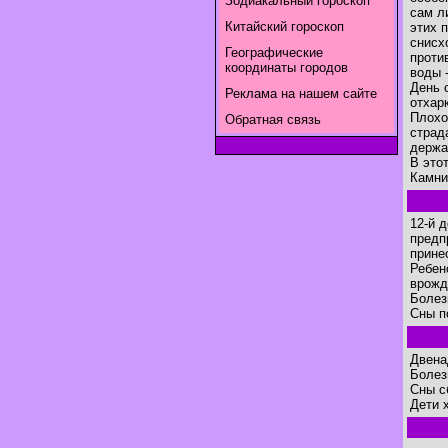
Зодиакальный гороскоп
сам л
Китайский гороскоп
этих 
снисх
Географические
проти
координаты городов
воды 
День 
Реклама на нашем сайте
отхар
Плохо
Обратная связь
страд
держа
В это
Камни
12-й 
предп
прине
Ребен
врожд
Болез
Сны п
Двена
Болез
Сны с
Дети 