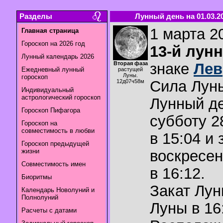
Разделы
Лунный день на 01.03.2
1 марта 20
Главная страница
Гороскоп на 2026 год
13-й лун
Лунный календарь 2026
Вторая фаза
знаке
Лев
Ежедневный лунный
растущей
Луны.
гороскоп
Сила Лун
12д07ч58м
Индивидуальный
астрологический гороскоп
Лунный де
Гороскоп Пифагора
субботу 2
Гороскоп на
совместимость в любви
в 15:04 и 
Гороскоп предыдущей
жизни
воскресен
Совместимость имен
в 16:12.
Биоритмы
Закат Лу
Календарь Новолуний и
Полнолуний
Луны в
16
Расчеты с датами