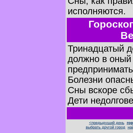
Сны, как прави
исполняются.
Гороско
Ве
Тринадцатый де
должно в оный
предпринимать
Болезни опасн
Сны вскоре сб
Дети недолгов
<предыдущий день
гор
выбрать другой город
на