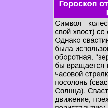
Гороскоп о
Символ - коле
свой хвост) со
Однако свастик
была использо
оборотная, "зе
бы вращается 
часовой стрелк
посолонь (свас
Солнца). Свас
движение, преж
перистальтику