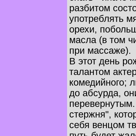
разбитом сост
употреблять м
орехи, поболь
масла (в том ч
при массаже).
В этот день р
талантом актер
комедийного; 
до абсурда, он
перевернутым.
стержня", кото
себя венцом тв
путь будет жал