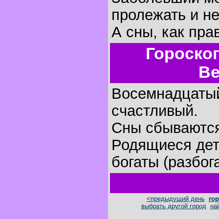
пролежать и не
А сны, как пра
Гороско
Ве
Восемнадцатый
счастливый.
Сны сбываютс
Родящиеся дет
богаты (разбог
<предыдущий день
гор
выбрать другой город
на