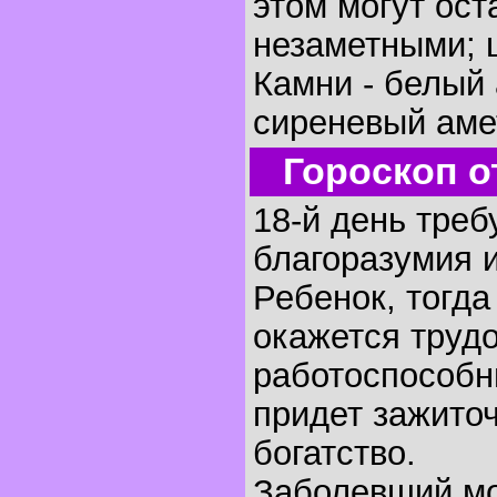
этом могут ос
незаметными; 
Камни - белый 
сиреневый аме
Гороскоп о
18-й день треб
благоразумия 
Ребенок, тогда
окажется труд
работоспособн
придет зажито
богатство.
Заболевший мо