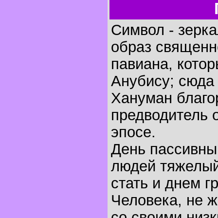
Символ - зерка
образ священно
павиана, кото
Анубису; сюда
Хануман благо
предводитель 
эпосе.
День пассивны
людей тяжелый
стать и днем г
Человека, не 
со своими низк