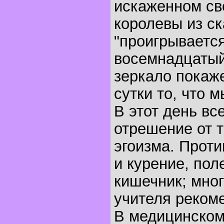
искаженном св
королевы из с
"проигрывается
восемнадцатый
зеркало покаже
сутки то, что 
В этот день в
отрешение от 
эгоизма. Прот
и курение, пол
кишечник; мно
учителя реком
В медицинском