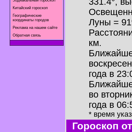
331.4°
,
вы
Зодиакальный гороскоп
Китайский гороскоп
Освещенн
Географические
Луны = 9
координаты городов
Реклама на нашем сайте
Расстояни
Обратная связь
км.
Ближайш
воскресен
года в 23:
Ближайш
во вторни
года в 06:
* время ука
Гороскоп о