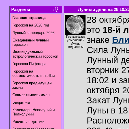
Разделы
Лунный день на 28.10.2
28 октябр
Главная страница
Гороскоп на 2026 год
это
18-й 
Лунный календарь 2026
Третья фаза
знаке
Бли
Ежедневный лунный
убывающей
Луны.
гороскоп
Сила Лун
18д04ч10м
Индивидуальный
астрологический гороскоп
Лунный де
Гороскоп Пифагора
вторник 2
Гороскоп на
совместимость в любви
18:02 и з
Гороскоп предыдущей
жизни
октября 20
Совместимость имен
Закат Лу
Биоритмы
Луны в
18
Календарь Новолуний и
Полнолуний
Располож
Расчеты с датами