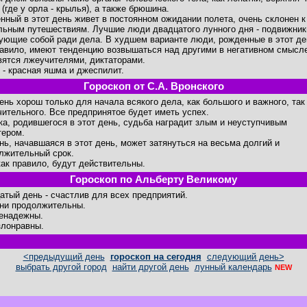
(где у орла - крылья), а также брюшина.
нный в этот день живет в постоянном ожидании полета, очень склонен к
льным путешествиям. Лучшие люди двадцатого лунного дня - подвижник
ующие собой ради дела. В худшем варианте люди, рожденные в этот де
равило, имеют тенденцию возвышаться над другими в негативном смысле
вятся лжеучителями, диктаторами.
 - красная яшма и джеспилит.
Гороскоп от С.А. Вронского
день хорош только для начала всякого дела, как большого и важного, так
чительного. Все предпринятое будет иметь успех.
ка, родившегося в этот день, судьба наградит злым и неуступчивым
тером.
нь, начавшаяся в этот день, может затянуться на весьма долгий и
лжительный срок.
как правило, будут действительны.
Гороскоп по Альберту Великому
атый день - счастлив для всех предприятий.
ни продолжительны.
енадежны.
злонравны.
<предыдущий день
гороскоп на сегодня
следующий день>
выбрать другой город
найти другой день
лунный календарь
NEW