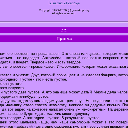
Главная страница
Copyright 1999-2026 (c) goroskop.org
All rights reserved.
.:::.
Притча
 можно опереться, не провалишься. Это слова или цифры, которым можн
житься - не подведет. Автомобиль, который полностью исправен и з
ется, и поедет. Твердое - это и есть твердое.
нельзя опереться - провалишься. Информация, которая может оказаться
гается и убежит. Друг, который пообещает и не сделает.Фабрика, кото
ригодного. Пустое - это и есть пустое.
е от пустого.
всех искусств.
и пустого дает пустое. А что она еще может дать?! Многие дела чело
содержат что-нибудь пустое.
 дедушка отдал чужим людям учить ремеслу . Но не делали они этого
гда мальчику стало совсем невмоготу, написал он дедушке письмо. По
, да вот адрес на конверте написал очень уж неконкретный: На деревн
ом, напрасно будет ждать мальчик своего дедушку.
то твердое. А вот адрес - пустое. В результате - пустое.
нии этого мальчика чаще, чем наше самолюбие может в это повери
ментов - действий - хоть одно оказалось пустым - все усилия пропали з