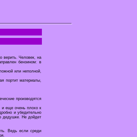
о верить. Человек, на
аправлен бензином: в
 ложной или неполной,
рая портит материалы,
веческие производятся
 и еще очень плохо к
дробно и убедительно
ю дедушке. Не дойдет
ть. Ведь если среди
ря.