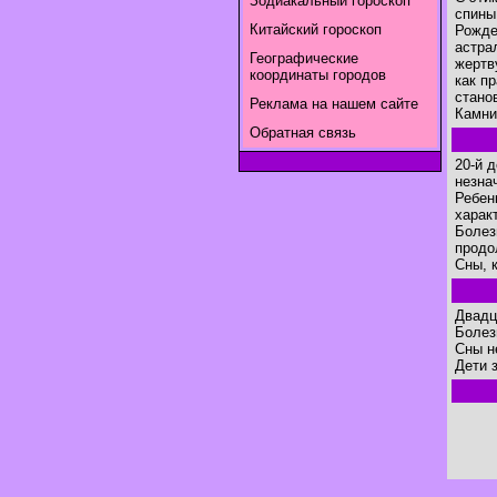
Зодиакальный гороскоп
спины 
Китайский гороскоп
Рожде
астра
Географические
жертв
координаты городов
как п
стано
Реклама на нашем сайте
Камни
Обратная связь
20-й 
незна
Ребен
харак
Болез
продо
Сны, 
Двадц
Болез
Сны н
Дети 