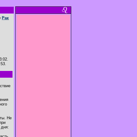
е
Рак
3:02.
:53.
тствие
ения
ного
ты. Не
при
 дня:
часть