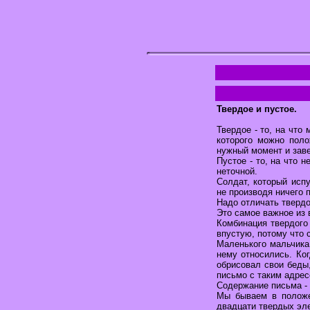
Твердое и пустое.
Твердое - то, на что
которого можно поло
нужный момент и завед
Пустое - то, на что 
неточной.
Солдат, который испу
не производя ничего п
Надо отличать твердо
Это самое важное из 
Комбинация твердого 
впустую, потому что 
Маленького мальчика
нему относились. Ко
обрисовал свои беды
письмо с таким адрес
Содержание письма - э
Мы бываем в положе
двадцати твердых эле