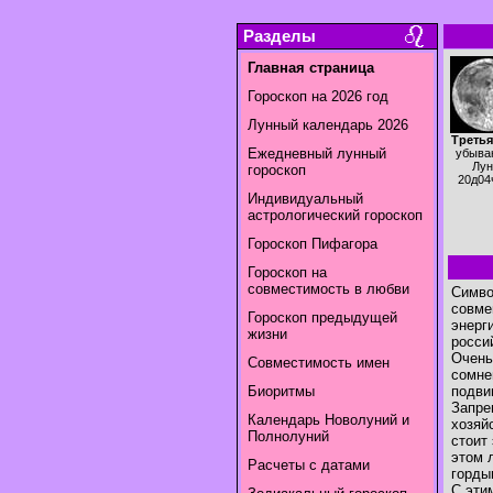
Разделы
Главная страница
Гороскоп на 2026 год
Лунный календарь 2026
Третья
Ежедневный лунный
убыва
Лун
гороскоп
20д04
Индивидуальный
астрологический гороскоп
Гороскоп Пифагора
Гороскоп на
совместимость в любви
Симво
совме
Гороскоп предыдущей
энерг
жизни
росси
Очень
Совместимость имен
сомне
Биоритмы
подви
Запре
Календарь Новолуний и
хозяй
Полнолуний
стоит
этом 
Расчеты с датами
горды
С эти