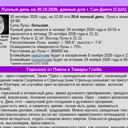
Лунный день на 30.10.2026, данные для г. Сан-Диего (США)
30 октября 2026 года, на 12:00 это
20-й лунный день
. Луна в знак
10°49'.
Сила Луны:
большая
.
Лунный день начался в четверг 29 октября 2026 года в 20:01 и
закончится в пятницу 30 октября 2026 года в 21:11.
 фаза
Закат Луны в
11:14
. Восход Луны в
21:11
.
ющей
Расположение Луны
:
азимут = 308.6°
,
высота = -7.6°
.
ы.
Освещенность поверхности Луны = 73%.
ч10м
Расстояние до Луны = 366850 км.
Ближайшее
новолуние
будет в воскресение 8 ноября 2026 года в 2
Ближайшее
полнолуние
будет во вторник 24 ноября 2026 года в 06
* время указано UTC-8:00
Гороскоп от Павла и Тамары Глоба
л - орел-стервятник. Также "Орел с крокодильим хвостом", означающий
щение знаков Скорпиона и Стрельца (знак Стрельца указывает на прису
ии Юпитера; не случайно орел встречается во многих гербах, включая
йский).
 серьезный и интересный день: время духовного преображения, преодол
ний, вознесения, познания космического закона. Орел - символ религиоз
га. День этот - наилучший для голодания и духовного прозрения.
щено есть мясо, и напрягать зрение, лучше быть дома, заниматься
ственными делами, семьей, традициями. Можно изучать священные текс
 экстрасенсорно лечить (если нет огромного наработанного потенциала): 
легко истощиться, отдать слишком много энергии. Опасности двадцатого
ня, высокомерие, брюзгливость.
м днем связаны такие органы человеческого тела, как лопатки, верхняя 