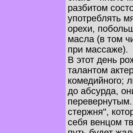
разбитом сост
употреблять м
орехи, поболь
масла (в том ч
при массаже).
В этот день р
талантом актер
комедийного; 
до абсурда, он
перевернутым.
стержня", кото
себя венцом тв
путь будет жал