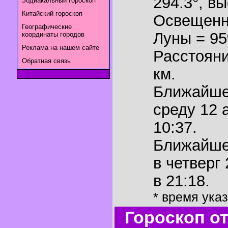
294.3°
,
вы
Зодиакальный гороскоп
Китайский гороскоп
Освещенн
Географические
Луны = 9
координаты городов
Реклама на нашем сайте
Расстояни
Обратная связь
км.
Ближайш
среду 12 
10:37.
Ближайш
в четверг 
в 21:18.
* время ука
Гороскоп о