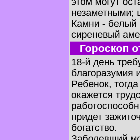
этом могут ос
незаметными; 
Камни - белый 
сиреневый аме
Гороскоп о
18-й день треб
благоразумия 
Ребенок, тогда
окажется труд
работоспособн
придет зажито
богатство.
Заболевший мо