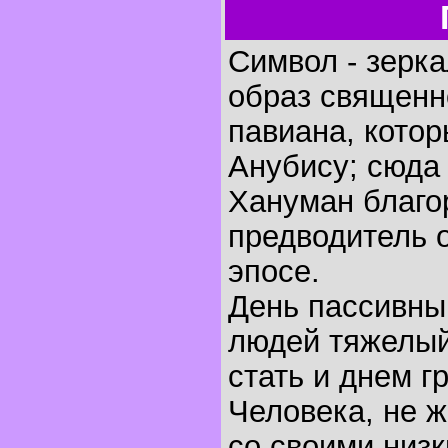
Символ - зерка
образ священно
павиана, кото
Анубису; сюда
Хануман благо
предводитель 
эпосе.
День пассивны
людей тяжелый
стать и днем г
Человека, не 
со своими низк