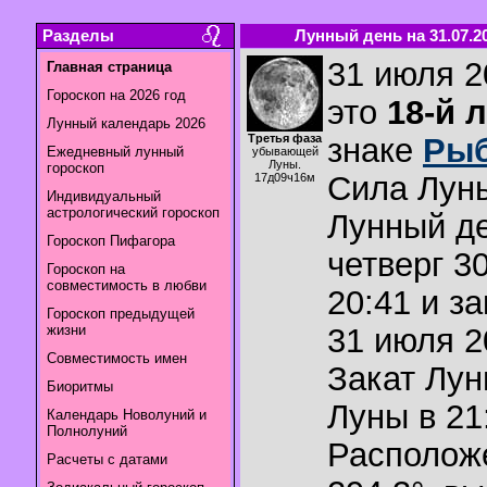
Разделы
Лунный день на 31.07.2
31 июля 2
Главная страница
Гороскоп на 2026 год
это
18-й 
Лунный календарь 2026
Третья фаза
знаке
Ры
Ежедневный лунный
убывающей
Луны.
гороскоп
Сила Лун
17д09ч16м
Индивидуальный
астрологический гороскоп
Лунный де
Гороскоп Пифагора
четверг 3
Гороскоп на
совместимость в любви
20:41 и з
Гороскоп предыдущей
жизни
31 июля 2
Совместимость имен
Закат Лу
Биоритмы
Луны в
21
Календарь Новолуний и
Полнолуний
Располож
Расчеты с датами