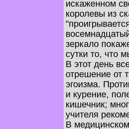
искаженном св
королевы из с
"проигрывается
восемнадцатый
зеркало покаже
сутки то, что 
В этот день в
отрешение от 
эгоизма. Прот
и курение, пол
кишечник; мно
учителя реком
В медицинском