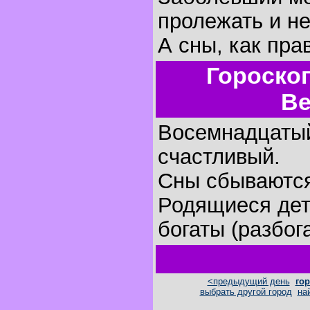
пролежать и не
А сны, как пра
Гороско
Ве
Восемнадцатый
счастливый.
Сны сбываютс
Родящиеся дет
богаты (разбог
<предыдущий день
гор
выбрать другой город
на