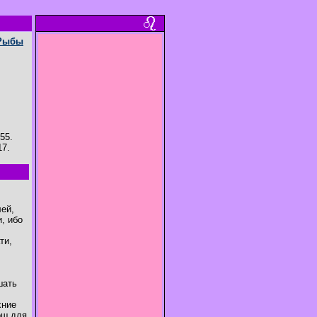
Рыбы
55.
17.
ей,
, ибо
ти,
шать
хние
ош для