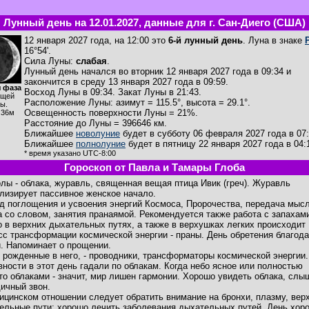
Лунный день на 12.01.2027, данные для г. Сан-Диего (США)
12 января 2027 года, на 12:00 это
6-й лунный день
. Луна в знаке
16°54'.
Сила Луны:
слабая
.
Лунный день начался во вторник 12 января 2027 года в 09:34 и
закончится в среду 13 января 2027 года в 09:59.
 фаза
Восход Луны в
09:34
. Закат Луны в
21:43
.
ущей
Расположение Луны
:
азимут = 115.5°
,
высота = 29.1°
.
ы.
Освещенность поверхности Луны = 21%.
ч36м
Расстояние до Луны = 396646 км.
Ближайшее
новолуние
будет в субботу 06 февраля 2027 года в 07:
Ближайшее
полнолуние
будет в пятницу 22 января 2027 года в 04:
* время указано UTC-8:00
Гороскоп от Павла и Тамары Глоба
лы - облака, журавль, священная вещая птица Ивик (греч). Журавль
лизирует пассивное женское начало.
д поглощения и усвоения энергий Космоса, Пророчества, передача мысл
а со словом, занятия пранаямой. Рекомендуется также работа с запахами
о в верхних дыхательных путях, а также в верхушках легких происходит
сс трансформации космической энергии - праны. День обретения благода
. Напоминает о прощении.
 рожденные в него, - проводники, трансформаторы космической энергии.
вности в этот день гадали по облакам. Когда небо ясное или полностью
то облаками - значит, мир лишен гармонии. Хорошо увидеть облака, слы
ичный звон.
ицинском отношении следует обратить внимание на бронхи, плазму, вер
ельные пути; хорошо лечить заболевания дыхательных путей. День хор