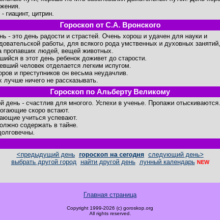
жения.
- гиацинт, цитрин.
Гороскоп от С.А. Вронского
ень - это день радости и страстей. Очень хорош и удачен для науки и
довательской работы, для всякого рода умственных и духовных занятий
а пропавших людей, вещей животных.
шийся в этот день ребенок доживет до старости.
евший человек отделается легким испугом.
оров и преступников он весьма неудачлив.
х лучше ничего не рассказывать.
Гороскоп по Альберту Великому
й день - счастлив для многого. Успехи в ученье. Пропажи отыскиваются
огающие скоро встают.
ающие учиться успевают.
олжно содержать в тайне.
долговечны.
<предыдущий день
гороскоп на сегодня
следующий день>
выбрать другой город
найти другой день
лунный календарь
NEW
Главная страница
Copyright 1999-2026 (c) goroskop.org
All rights reserved.