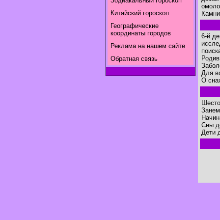
Зодиакальный гороскоп
омоло
Китайский гороскоп
Камни 
Географические
координаты городов
6-й д
иссле
Реклама на нашем сайте
поиск
Родив
Обратная связь
Забол
Для в
O сна
Шесто
Занем
Начин
Сны д
Дети 