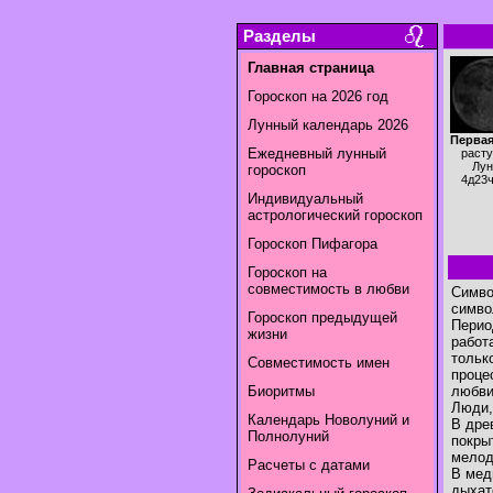
Разделы
Главная страница
Гороскоп на 2026 год
Лунный календарь 2026
Первая
Ежедневный лунный
раст
Лун
гороскоп
4д23
Индивидуальный
астрологический гороскоп
Гороскоп Пифагора
Гороскоп на
совместимость в любви
Симво
симво
Гороскоп предыдущей
Перио
жизни
работ
тольк
Совместимость имен
проце
Биоритмы
любви
Люди,
Календарь Новолуний и
В дре
Полнолуний
покры
мелод
Расчеты с датами
В мед
дыхат