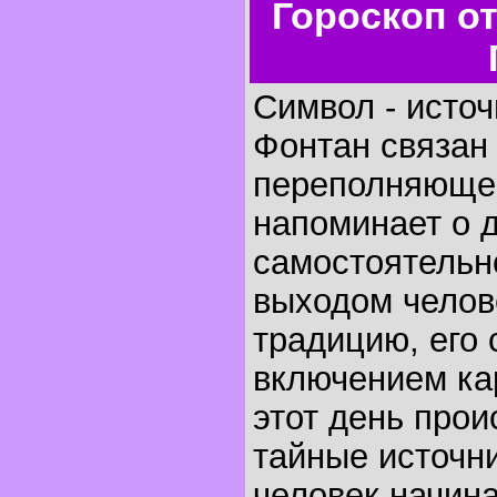
Гороскоп о
Символ - источ
Фонтан связан
переполняющей
напоминает о 
самостоятельно
выходом челов
традицию, его
включением ка
этот день прои
тайные источни
человек начина