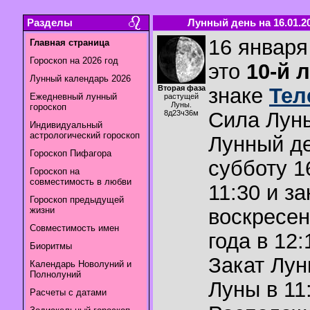
Разделы
Лунный день на 16.01.2
16 января
Главная страница
Гороскоп на 2026 год
это
10-й 
Лунный календарь 2026
Вторая фаза
знаке
Тел
Ежедневный лунный
растущей
Луны.
гороскоп
Сила Лун
8д23ч36м
Индивидуальный
астрологический гороскоп
Лунный де
Гороскоп Пифагора
субботу 1
Гороскоп на
совместимость в любви
11:30 и за
Гороскоп предыдущей
жизни
воскресен
Совместимость имен
года в 12:
Биоритмы
Закат Лу
Календарь Новолуний и
Полнолуний
Луны в
11
Расчеты с датами