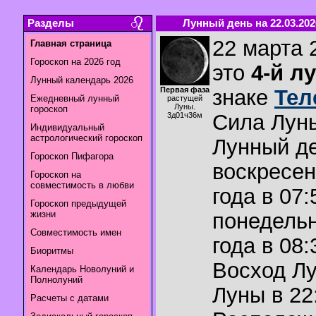
Разделы
Лунный день на 22.03.202
22 марта 
Главная страница
Гороскоп на 2026 год
это
4-й л
Лунный календарь 2026
Первая фаза
знаке
Тел
Ежедневный лунный
растущей
Луны.
гороскоп
Сила Лун
3д01ч36м
Индивидуальный
астрологический гороскоп
Лунный де
Гороскоп Пифагора
воскресен
Гороскоп на
совместимость в любви
года в 07:
Гороскоп предыдущей
жизни
понедельн
Совместимость имен
года в 08:
Биоритмы
Восход Л
Календарь Новолуний и
Полнолуний
Луны в
22
Расчеты с датами