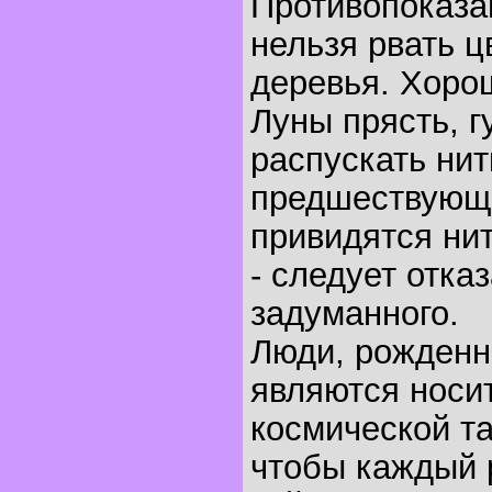
Противопоказа
нельзя рвать ц
деревья. Хоро
Луны прясть, г
распускать нит
предшествующ
привидятся ни
- следует отказ
задуманного.
Люди, рожденны
являются носи
космической т
чтобы каждый р