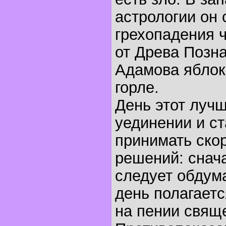
астрологии он 
грехопадения 
от Древа Позна
Адамова яблок
горле.
День этот лучш
уединении и ст
принимать ско
решений: снача
следует обдума
день полагаетс
на пении свящ