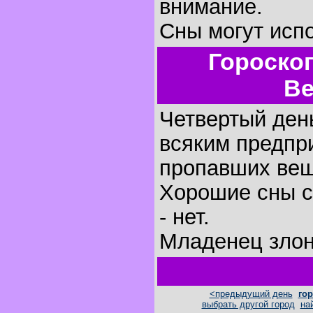
внимание.
Сны могут исп
Гороско
Ве
Четвертый день
всяким предпр
пропавших вещ
Хорошие сны с
- нет.
Младенец злон
<предыдущий день
гор
выбрать другой город
на