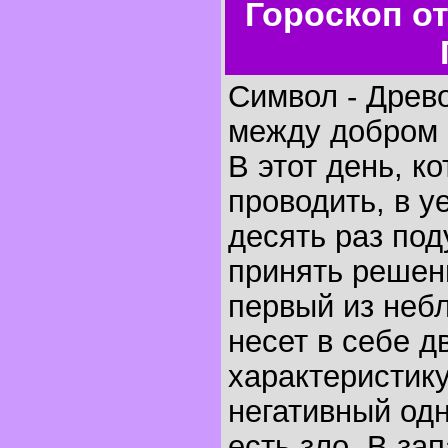
Гороскоп о
Символ - Древ
между добром 
В этот день, к
проводить, в у
десять раз под
принять решени
первый из неб
несет в себе 
характеристику
негативный од
есть зло. В за