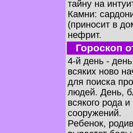
тайну на интуи
Камни: сардон
(приносит в до
нефрит.
Гороскоп о
4-й день - ден
всяких ново на
для поиска пр
людей. День, 
всякого рода и
сооружений.
Ребенок, родив