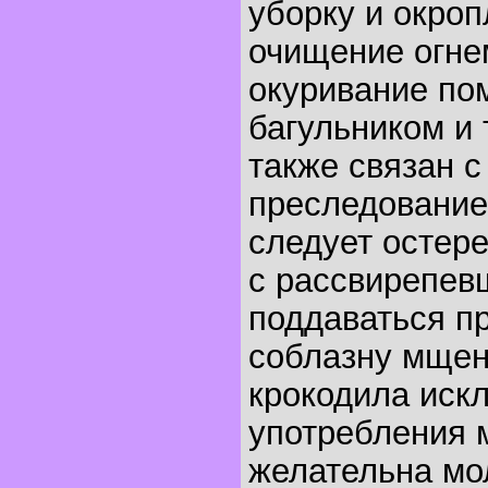
уборку и окроп
очищение огнем
окуривание п
багульником и 
также связан с
преследование
следует остере
с рассвирепев
поддаваться п
соблазну мщен
крокодила иск
употребления 
желательна мол