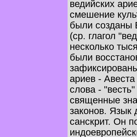
ведийских ари
смешение куль
были созданы В
(ср. глагол "ве
несколько тыс
были восстано
зафиксированы
ариев - Авеста
слова - "весть" 
священные зна
законов. Язык 
санскрит. Он 
индоевропейски