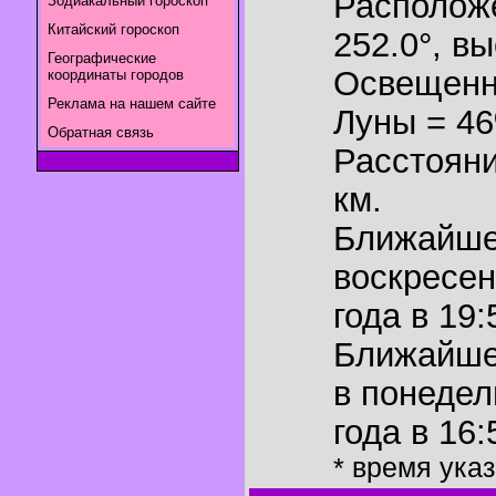
Располож
Зодиакальный гороскоп
Китайский гороскоп
252.0°
,
вы
Географические
Освещенн
координаты городов
Реклама на нашем сайте
Луны = 4
Обратная связь
Расстояни
км.
Ближайш
воскресен
года в 19:
Ближайш
в понедел
года в 16:
* время ука