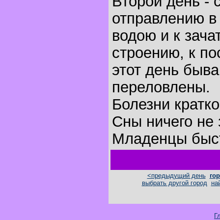
Второй день - 
отправлению в 
водою и к зача
строению, к по
этот день быва
переловлены.
Болезни кратк
Сны ничего не 
Младенцы быст
<предыдущий день
гор
выбрать другой город
на
Г