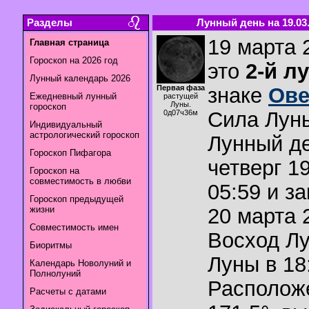
Разделы
Лунный день на 19.03.
19 марта 
Главная страница
Гороскоп на 2026 год
это
2-й л
Лунный календарь 2026
Первая фаза
знаке
Ов
Ежедневный лунный
растущей
Луны.
гороскоп
Сила Лун
0д07ч36м
Индивидуальный
астрологический гороскоп
Лунный де
Гороскоп Пифагора
четверг 1
Гороскоп на
совместимость в любви
05:59 и з
Гороскоп предыдущей
жизни
20 марта 2
Совместимость имен
Восход Л
Биоритмы
Луны в
18
Календарь Новолуний и
Полнолуний
Располож
Расчеты с датами