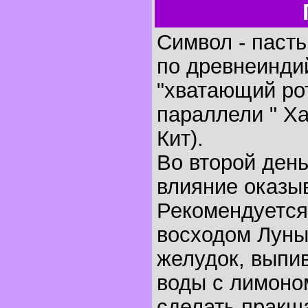
Символ - пасть,
по древнеинди
"хватающий ро
параллели " Х
Кит).
Во второй ден
влияние оказыв
Рекомендуется
восходом Луны
желудок, выпи
воды с лимоном
сделать пракша