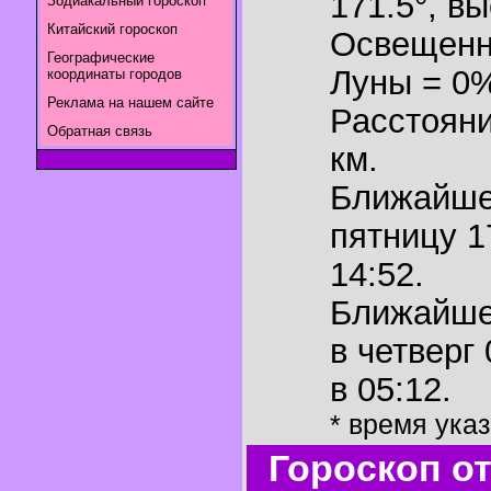
171.5°
,
вы
Зодиакальный гороскоп
Китайский гороскоп
Освещенн
Географические
Луны = 0
координаты городов
Реклама на нашем сайте
Расстояни
Обратная связь
км.
Ближайш
пятницу 1
14:52.
Ближайш
в четверг
в 05:12.
* время ука
Гороскоп о