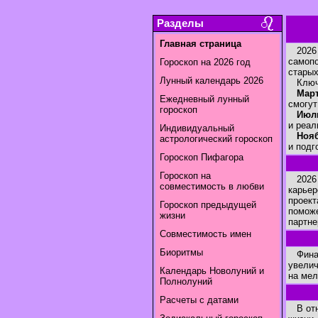
Разделы
Главная страница
2026 г
самопо
Гороскоп на 2026 год
старых
Лунный календарь 2026
Ключе
Март
Ежедневный лунный
смогут
гороскоп
Июл
и реал
Индивидуальный
Нояб
астрологический гороскоп
и подг
Гороскоп Пифагора
Гороскоп на
2026 г
совместимость в любви
карьер
проект
Гороскоп предыдущей
поможе
жизни
партне
Совместимость имен
Биоритмы
Финанс
увелич
Календарь Новолуний и
на мел
Полнолуний
Расчеты с датами
В отно