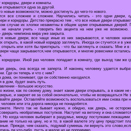
 коридоры, двери и комнаты.
 открываются одна за другой.
то новые возможности, можно достигнуть до чего-то нового.
тся все сложнее и сложнее. Научились читать - это одни двери, о
вери и коридоры. Детство прекрасно тем , что все новые двери открывают
ком случае их хлопки незаметны в общем шуме открываемых дверей. 
к не начали учить - говорить без акцента на нем уже не возможно.
- дверь чемпиона мира уже закрыта.
я новые двери, все чаще иные из них закрываются, и человек начи
их открыть, в какой новый коридор заглянуть. Иногда он стучится и в уж
 открыть или хотя бы приоткрыть - что бы заглянуть и сказать: Мне и в 
 двери чаще закрываются,чем открываются, и многие ровесники остались
и.
коридорах. Иной раз человек попадает в комнату, где выход там же г
ая дверь, она всегда не заперта. И наконец человеку удается выбра
и. Где он теперь и что с ним?
 дома, он понимает, где он собственно находился.
 в дом, будет знать путь.
авлении - большое искусство.
 жизни, как по своему дому, знает какие двери открывать, а в какие не 
дверью, и закроет ее за собой окончательно, чтобы не возвращаться Не з
вайте двери. Оставляйте возможность воспользоваться ими снова при 
 человек или эта дорога никогда не понадобятся.
ожете. Ничто так не бывает нужно, и обидно, как дверь, не осторож
совершить необратимых поступков. Наступит на веточку и она сломается
т. Но когда человек выбирает в раздумье, между поступками лежащими 
ание не только на цену, но и то, в какой валюте эту цену предстоит пл
зные. Прежде, чем сказать, подумай сумеешь ли вернуть это слово,есл
ртишь ли что-либо, пусть и малое,но не поправимо.