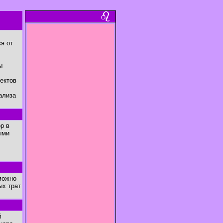
я от
ы
ектов
ализа
р в
ыми
можно
ых трат
й