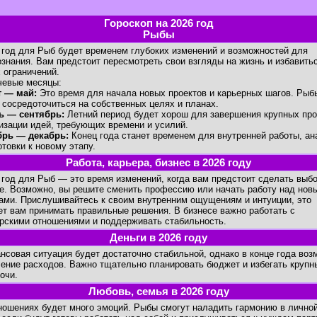
Гороскоп на 2026 год
Рыбы
од для Рыб будет временем глубоких изменений и возможностей для
знания. Вам предстоит пересмотреть свои взгляды на жизнь и избавитьс
 ограничений.
вые месяцы:
 — май:
Это время для начала новых проектов и карьерных шагов. Рыб
 сосредоточиться на собственных целях и планах.
ь — сентябрь:
Летний период будет хорош для завершения крупных про
изации идей, требующих времени и усилий.
рь — декабрь:
Конец года станет временем для внутренней работы, ан
отовки к новому этапу.
Работа, карьера, бизнес в 2026 году
од для Рыб — это время изменений, когда вам предстоит сделать выбо
е. Возможно, вы решите сменить профессию или начать работу над нов
ами. Прислушивайтесь к своим внутренним ощущениям и интуиции, это
т вам принимать правильные решения. В бизнесе важно работать с
рскими отношениями и поддерживать стабильность.
Деньги в 2026 году
овая ситуация будет достаточно стабильной, однако в конце года воз
ение расходов. Важно тщательно планировать бюджет и избегать крупн
очи.
Любовь, семья в 2026 году
шениях будет много эмоций. Рыбы смогут наладить гармонию в лично