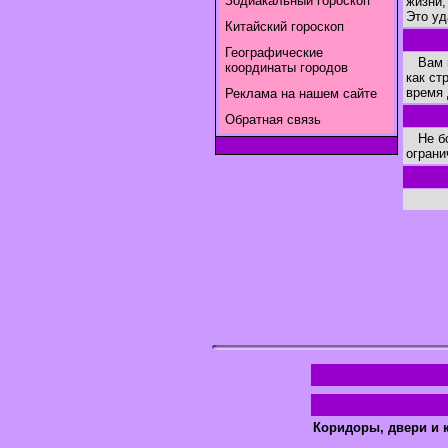
Зодиакальный гороскоп
жизни,
Это уд
Китайский гороскоп
Географические
Вам н
координаты городов
как ст
время 
Реклама на нашем сайте
Обратная связь
Не бой
ограни
Коридоры, двери и 