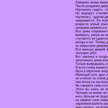
Лабиринт жизни имеет
После рождения двери
Научились сидеть - э
Но маршрут станови
научились - другие д
закрываются. Во вся
возрасте новый язы
катанием заниматься 
Все реже открываютс
выбирать, какую из н
случается ее удается
иногда и нет. Теперь
за закрытыми дверям
Все меньше дверей в 
поскорее уйти.
Вот наконец и входн
запутанного дома жизн
Только выбравшись из
И если снова вернется
Идти в обратном напр
Имеющий путь идет по
не хлопнет за собой 
тем более не захлопы
Не говорите себе:этот
Этого вы знать не м
Человек не может не 
жить больше не буде
он обратит свое вним
обратимое-валюты ра
чем сделать, не испо