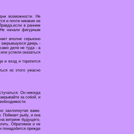
дни возможности. Не
ся и почти никакие не
Правда,если в раннем
 Не начали фигурным
нает вполне серьезно
е закрывшуюся дверь -
само деле не туда - а
 или успели оказаться
де и вход и торопится
ться из этого ужасно
стучаться. Он никогда
акрывайте за собой, и
необходимости.
но захлопнутая вами.
. Поймает рыбу, и она
на витрине будущего,
атить. Обратимое и не
и понадобится.прежде