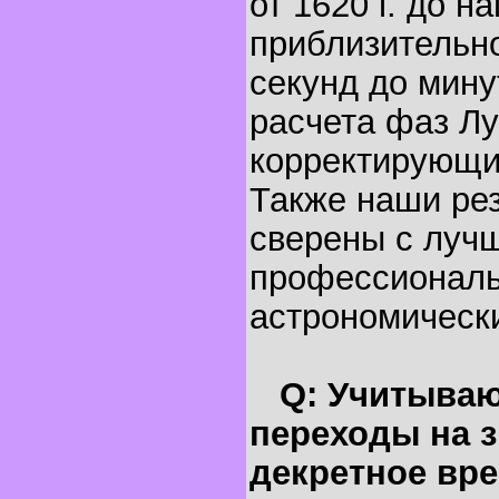
от 1620 г. до н
приблизительно
секунд до мину
расчета фаз Лу
корректирующи
Также наши ре
сверены с луч
профессионал
астрономическ
Q: Учитываю
переходы на з
декретное вр