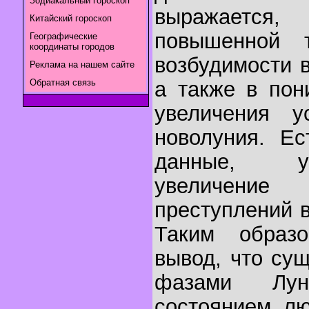
Зодиакальный гороскоп
выражаетс
Китайский гороскоп
повышенной т
Географические
координаты городов
возбудимости 
Реклама на нашем сайте
Обратная связь
а также в пон
увеличения у
новолуния. Ес
данные, у
увеличен
преступлений 
Таким образ
вывод, что су
фазами Лу
состоянием л