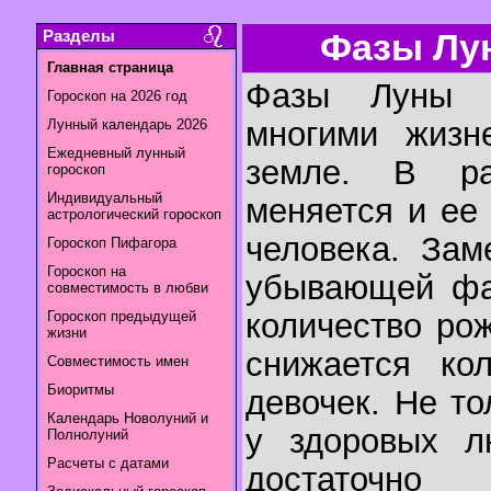
Разделы
Фазы Лун
Главная страница
Фазы Луны 
Гороскоп на 2026 год
многими жизн
Лунный календарь 2026
Ежедневный лунный
земле. В р
гороскоп
Индивидуальный
меняется и ее
астрологический гороскоп
человека. Зам
Гороскоп Пифагора
Гороскоп на
убывающей фа
совместимость в любви
количество ро
Гороскоп предыдущей
жизни
снижается ко
Совместимость имен
Биоритмы
девочек. Не то
Календарь Новолуний и
у здоровых л
Полнолуний
Расчеты с датами
достаточн