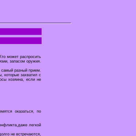
 Кто может распросить
изии, запасом оружия.
ь самый разный прием.
ы, которые захватил с
осы хозяина, если не
мятся оказаться, по
онфликта,даже легкой
 долго не встречаются,