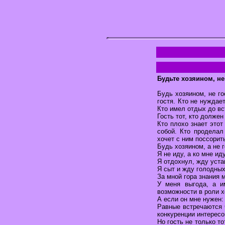
Будьте хозяином, не
Будь хозяином, не го
гостя. Кто не нуждае
Кто имел отдых до вс
Гость тот, кто долже
Кто плохо знает этот
собой. Кто проделал
хочет с ним поссорит
Будь хозяином, а не 
Я не иду, а ко мне иду
Я отдохнул, жду уста
Я сыт и жду голодных
За мной гора знания 
У меня выгода, а и
возможности в роли хо
А если он мне нужен:
Равные встречаются 
конкуренции интересов
Но гость не только то