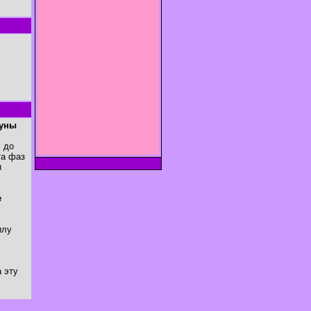
Луны
. до
та фаз
и
е
илу
 эту