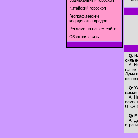
Зодиакальный гороскоп
Китайский гороскоп
Географические
координаты городов
Реклама на нашем сайте
Обратная связь
Q: Н
сильн
A: Наш
наших 
Луны и
свере
Q: У
время
A: Нет
самост
UTC+3
Q: М
A: Да,
страни