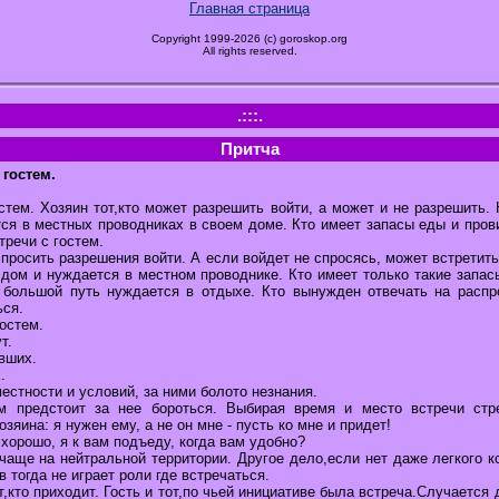
Главная страница
Copyright 1999-2026 (c) goroskop.org
All rights reserved.
.:::.
Притча
 гостем.
стем. Хозяин тот,кто может разрешить войти, а может и не разрешить.
тся в местных проводниках в своем доме. Кто имеет запасы еды и пров
тречи с гостем.
н просить разрешения войти. А если войдет не спросясь, может встретит
 дом и нуждается в местном проводнике. Кто имеет только такие запас
 большой путь нуждается в отдыхе. Кто вынужден отвечать на распр
ься.
гостем.
т.
вших.
.
местности и условий, за ними болото незнания.
м предстоит за нее бороться. Выбирая время и место встречи стре
зяина: я нужен ему, а не он мне - пусть ко мне и придет!
 хорошо, я к вам подъеду, когда вам удобно?
чаще на нейтральной территории. Другое дело,если нет даже легкого к
 тогда не играет роли где встречаться.
т,кто приходит. Гость и тот,по чьей инициативе была встреча.Случается