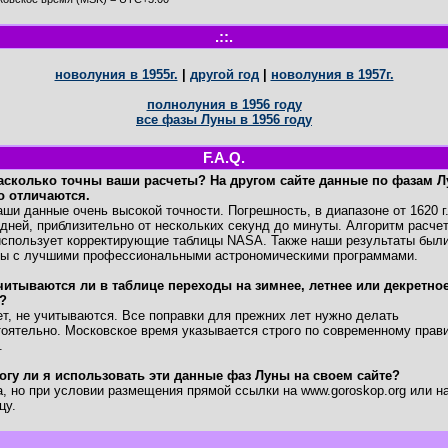
.::.
новолуния в 1955г.
|
другой год
|
новолуния в 1957г.
полнолуния в 1956 году
все фазы Луны в 1956 году
F.A.Q.
асколько точны ваши расчеты? На другом сайте данные по фазам 
о отличаются.
и данные очень высокой точности. Погрешность, в диапазоне от 1620 г
дней, приблизительно от нескольких секунд до минуты. Алгоритм расче
спользует корректирующие таблицы NASA. Также наши результаты был
ны с лучшими профессиональными астрономическими программами.
читываются ли в таблице переходы на зимнее, летнее или декретно
?
, не учитываются. Все поправки для прежних лет нужно делать
оятельно. Московское время указывается строго по современному прав
.
огу ли я использовать эти данные фаз Луны на своем сайте?
 но при условии размещения прямой ссылки на www.goroskop.org или на
цу.