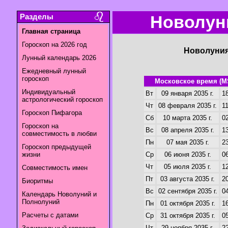
Разделы
Новолуни
Главная страница
Гороскоп на 2026 год
Новолуния
Лунный календарь 2026
Ежедневный лунный
гороскоп
Московское время (M
Индивидуальный
Вт
09 января 2035 г.
18
астрологический гороскоп
Чт
08 февраля 2035 г.
11
Гороскоп Пифагора
Сб
10 марта 2035 г.
02
Гороскоп на
Вс
08 апреля 2035 г.
13
совместимость в любви
Пн
07 мая 2035 г.
23
Гороскоп предыдущей
жизни
Ср
06 июня 2035 г.
06
Чт
05 июля 2035 г.
12
Совместимость имен
Пт
03 августа 2035 г.
20
Биоритмы
Вс
02 сентября 2035 г.
04
Календарь Новолуний и
Полнолуний
Пн
01 октября 2035 г.
16
Расчеты с датами
Ср
31 октября 2035 г.
05
Чт
29 ноября 2035 г.
22