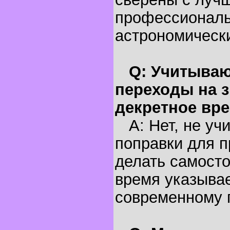
профессионал
астрономическ
Q: Учитываю
переходы на з
декретное вр
A: Нет, не уч
поправки для п
делать самосто
время указывае
современному 