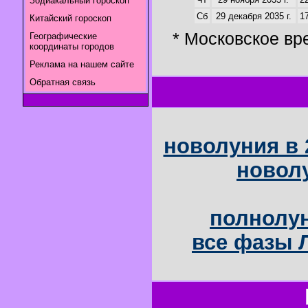
Зодиакальный гороскоп
Сб
29 декабря 2035 г.
17
Китайский гороскоп
* Московское вр
Географические
координаты городов
Реклама на нашем сайте
Обратная связь
новолуния в 
новолу
полнолун
все фазы Л