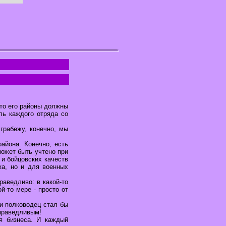
 то его районы должны
ль каждого отряда со
 грабежу, конечно, мы
района. Конечно, есть
может быть учтено при
 и бойцовских качеств
жа, но и для военных
аведливо: в какой-то
й-то мере - просто от
 и полководец стал бы
справедливым!
я бизнеса. И каждый