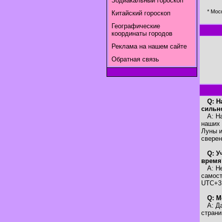
Зодиакальный гороскоп
* Мос
Китайский гороскоп
Географические
координаты городов
Реклама на нашем сайте
Обратная связь
Q: Н
сильн
A: Наш
наших 
Луны и
свере
Q: У
время
A: Нет
самост
UTC+3
Q: М
A: Да,
страни