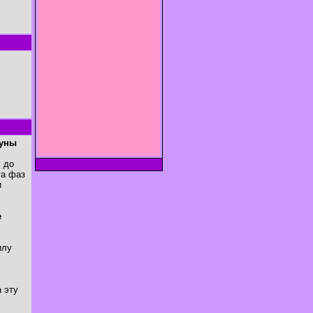
Луны
. до
та фаз
и
е
илу
 эту