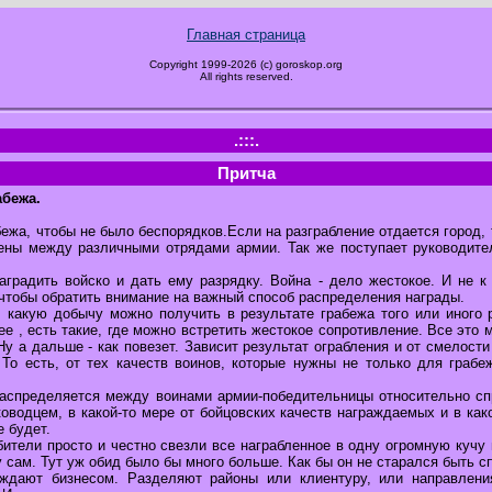
Главная страница
Copyright 1999-2026 (c) goroskop.org
All rights reserved.
.:::.
Притча
абежа.
ежа, чтобы не было беспорядков.Если на разграбление отдается город,
ены между различными отрядами армии. Так же поступает руководите
аградить войско и дать ему разрядку. Война - дело жестокое. И не к
 чтобы обратить внимание на важный способ распределения награды.
, какую добычу можно получить в результате грабежа того или иного 
ее , есть такие, где можно встретить жестокое сопротивление. Все это 
Ну а дальше - как повезет. Зависит результат ограбления и от смелости
. То есть, от тех качеств воинов, которые нужны не только для грабе
аспределяется между воинами армии-победительницы относительно спр
оводцем, в какой-то мере от бойцовских качеств награждаемых и в како
е будет.
бители просто и честно свезли все награбленное в одну огромную кучу
 сам. Тут уж обид было бы много больше. Как бы он не старался быть 
аждают бизнесом. Разделяют районы или клиентуру, или направлени