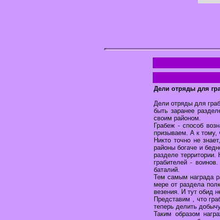
Дели отряды для гр
Дели отряды для граб
быть заранее раздел
своим районом.
Грабеж - способ возн
призываем. А к тому,
Никто точно не знает
районы богаче и бедн
разделе территории. 
грабителей - воинов
баталий.
Тем самым награда р
мере от раздела полк
везения. И тут обид н
Представим , что гра
теперь делить добычу
Таким образом нагр