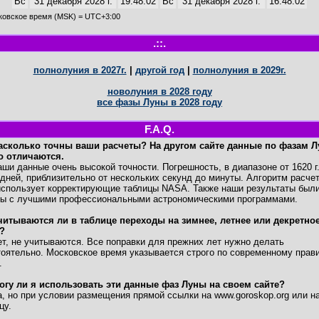
Вс
31 декабря 2028 г.
19:48:02
Вс
31 декабря 2028 г.
16:48:02
ковское время (MSK) = UTC+3:00
.::.
полнолуния в 2027г.
|
другой год
|
полнолуния в 2029г.
новолуния в 2028 году
все фазы Луны в 2028 году
F.A.Q.
асколько точны ваши расчеты? На другом сайте данные по фазам 
о отличаются.
и данные очень высокой точности. Погрешность, в диапазоне от 1620 г
дней, приблизительно от нескольких секунд до минуты. Алгоритм расче
спользует корректирующие таблицы NASA. Также наши результаты был
ны с лучшими профессиональными астрономическими программами.
читываются ли в таблице переходы на зимнее, летнее или декретно
?
, не учитываются. Все поправки для прежних лет нужно делать
оятельно. Московское время указывается строго по современному прав
.
огу ли я использовать эти данные фаз Луны на своем сайте?
 но при условии размещения прямой ссылки на www.goroskop.org или на
цу.