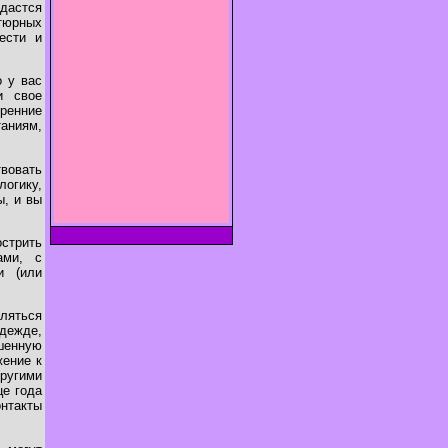
удастся
нтюрных
ести и
о у вас
и свое
ренние
аниям,
вовать
логику,
ы, и вы
стрить
ами, с
и (или
вляться
дежде,
шенную
жение к
ругими
це года
онтакты