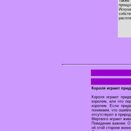
Также
прощу
Искуш
собст
распла
Короля играют прид
Короля играют прид
королем, или что пе
королем. Если придв
понимаем, что ошибли
отсутствуют в природ
Мертвого играют живы
Поведение важнее. О 
об этой стороне жизни