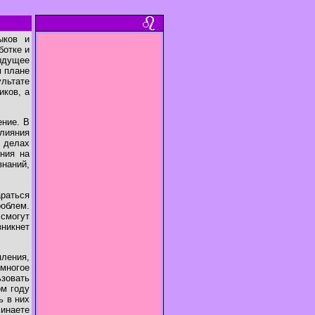
ыков и
ботке и
дыдущее
м плане
ультате
иков, а
ение. В
влияния
 делах
иния на
знаний,
раться
облем.
смогут
никнет
ления,
многое
зовать
ом году
ь в них
инаете