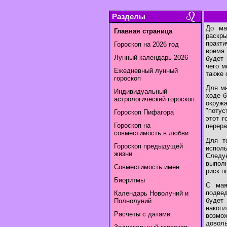
Разделы
До ма
Главная страница
раскры
практи
Гороскоп на 2026 год
время.
Лунный календарь 2026
будет 
чего м
Ежедневный лунный
также 
гороскоп
Для мн
Индивидуальный
ходе б
астрологический гороскоп
окруж
"потус
Гороскоп Пифагора
этот г
Гороскоп на
перера
совместимость в любви
Для т
Гороскоп предыдущей
испол
жизни
Следу
выполн
Совместимость имен
риск п
Биоритмы
С мая
подве
Календарь Новолуний и
будет
Полнолуний
накопл
Расчеты с датами
возмож
довол