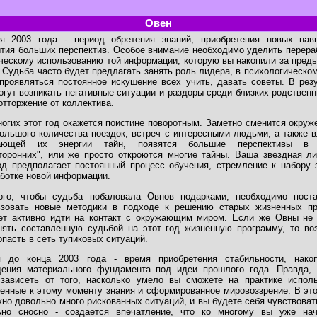
Овен
я 2003 года - период обретения знаний, приобретения новых нав
тия больших перспектив. Особое внимание необходимо уделить перера
ческому использованию той информации, которую вы накопили за пре
 Судьба часто будет предлагать занять роль лидера, в психологическо
проявляться постоянное искушение всех учить, давать советы. В рез
огут возникать негативные ситуации и раздоры среди близких родственн
отторжение от коллектива.
огих этот год окажется поистине поворотным. Заметно сменится окруж
ольшого количества поездок, встреч с интересными людьми, а также 
ающей их энергии тайн, появятся большие перспективы в
торонних", или же просто откроются многие тайны. Ваша звездная л
од предполагает постоянный процесс обучения, стремление к набору 
ботке новой информации.
ого, чтобы судьба побаловала Овнов подарками, необходимо поста
ьзовать новые методики в подходе к решению старых жизненных пр
ет активно идти на контакт с окружающим миром. Если же Овны не 
ять составленную судьбой на этот год жизненную программу, то воз
опасть в сеть тупиковых ситуаций.
 до конца 2003 года - время приобретения стабильности, накоп
дения материального фундамента под идеи прошлого года. Правда, 
 зависеть от того, насколько умело вы сможете на практике исполь
енные к этому моменту знания и сформированное мировоззрение. В эт
но довольно много рискованных ситуаций, и вы будете себя чувствоват
ьно сносно - создается впечатление, что ко многому вы уже нач