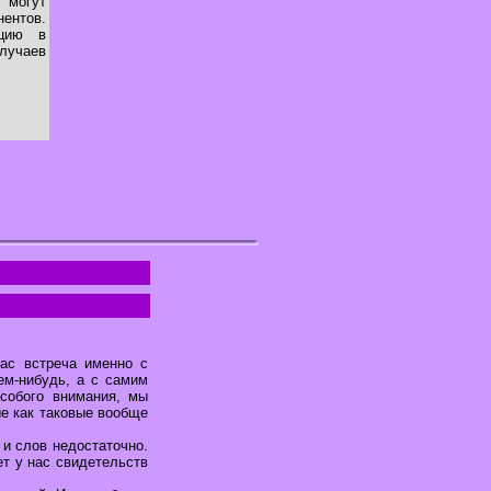
 могут
ентов.
ацию в
лучаев
ас встреча именно с
ем-нибудь, а с самим
особого внимания, мы
ые как таковые вообще
 и слов недостаточно.
ет у нас свидетельств