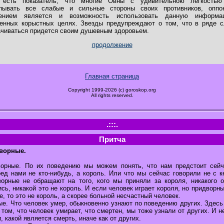
 есть показатель, что многие Овны с удивительною легкостью
пывать все слабые и сильные стороны своих противников, оппон
ением является и возможность использовать данную информ
венных корыстных целях. Звезды предупреждают о том, что в ряде с
чиваться придется своим душевным здоровьем.
продолжение
Главная страница
Copyright 1999-2026 (c) goroskop.org
All rights reserved.
.:::.
Притча
ворные.
ворные. По их поведению мы можем понять, что нам предстоит сейч
ред нами не кто-нибудь, а король. Или что мы сейчас говорили не с к
орные не обращают на того, кого мы приняли за короля, никакого 
сь, никакой это не король. И если человек играет короля, но придворн
е, то это не король, а скорее больной несчастный человек.
е. Что человек умер, обыкновенно узнают по поведению других. Здесь
том, что человек умирает, что смертен, мы тоже узнали от других. И н
, какой является смерть, иначе как от других.