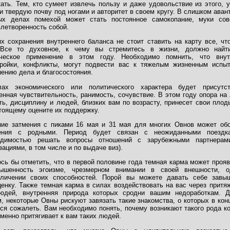
ать. Тем, кто сумеет извлечь пользу и даже удовольствие из этого, 
и твердую почву под ногами и авторитет в своем кругу. В слишком ава
ых делах помехой может стать постоянное самокопание, муки сов
летворенность собой.
х сохранения внутреннего баланса не стоит ставить на карту все, чт
 Все то духовное, к чему вы стремитесь в жизни, должно найт
ическое применение в этом году. Необходимо помнить, что внут
тройки, конфликты, могут подвести вас к тяжелым жизненным испыт
ению дела и благосостояния.
ах экономического или политического характера будет присутст
нная чувствительность, ранимость, сочувствие. В этом году опора на 
ть, дисциплину и людей, близких вам по возрасту, принесет свои плод
тоящему оцените их поддержку.
ние затмения с пиками 16 мая и 31 мая для многих Овнов может обо
ения с родными. Период будет связан с неожиданными поездк
одимостью решать вопросы отношений с зарубежными партнерам
зациями, в том числе и по выдаче виз).
сь бы отметить, что в первой половине года темная карма может проя
ышенность эгоизме, чрезмерном внимании в своей внешности, о
еличении своих способностей. Порой вы можете давать себе завы
енку. Также темная карма в силах воздействовать на вас через притя
юдей, внутренняя природа которых сродни вашим недоработкам. Д
, некоторые Овны рискуют завязать такие знакомства, о которых в кон
ся сожалеть. Вам необходимо понять, почему возникают такого рода к
именно притягивает к вам таких людей.