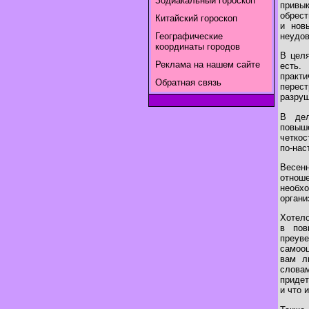
Зодиакальный гороскоп
привык
обрест
Китайский гороскоп
и нов
неудов
Географические
координаты городов
В целя
Реклама на нашем сайте
есть.
практ
Обратная связь
перес
разруш
В дел
повыше
четкос
по-нас
Весен
отнош
необх
органи
Хотело
в пов
преув
самооц
вам л
словам
придет
и что 