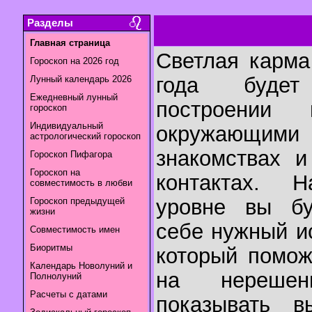
Разделы
Главная страница
Светлая карма
Гороскоп на 2026 год
года будет
Лунный календарь 2026
Ежедневный лунный
построении
гороскоп
Индивидуальный
окружающими
астрологический гороскоп
знакомствах и
Гороскоп Пифагора
Гороскоп на
контактах. Н
совместимость в любви
уровне вы бу
Гороскоп предыдущей
жизни
себе нужный и
Совместимость имен
Биоритмы
который помож
Календарь Новолуний и
на нереше
Полнолуний
Расчеты с датами
показывать в