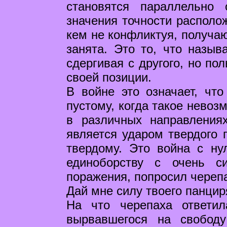
становятся параллельно
значения точности располож
кем не конфликтуя, получаю
занята. Это то, что назыв
сдергивая с другого, но п
своей позиции.
В войне это означает, что
пустому, когда такое невоз
в различных направления
является ударом твердого п
твердому. Это война с ну
единоборству с очень с
поражения, попросил череп
Дай мне силу твоего панцир
На что черепаха ответи
вырвавшегося на свобод