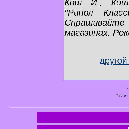
Кош И., Кош
"Рипол Класс
Спрашива
магазинах. Ре
другой
Г
Copyright