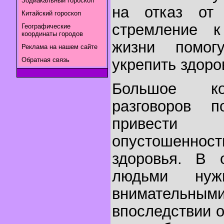
Зодиакальный гороскоп
на отказ от 
Китайский гороскоп
стремление к
Географические
координаты городов
жизни помог
Реклама на нашем сайте
Обратная связь
укрепить здоро
Большое ко
разговоров 
привести
опустошенно
здоровья. В 
людьми нуж
вниматель
впоследствии 