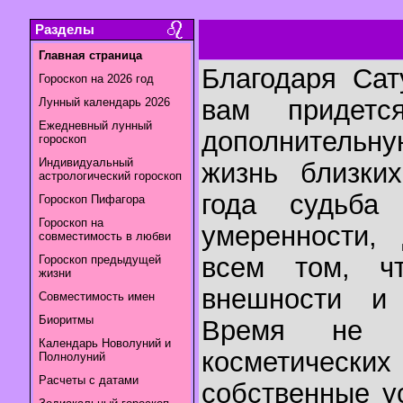
Разделы
Главная страница
Благодаря Сат
Гороскоп на 2026 год
вам придет
Лунный календарь 2026
Ежедневный лунный
дополнительну
гороскоп
Индивидуальный
жизнь близки
астрологический гороскоп
года судьба
Гороскоп Пифагора
Гороскоп на
умеренности,
совместимость в любви
всем том, ч
Гороскоп предыдущей
жизни
внешности и
Совместимость имен
Биоритмы
Время не б
Календарь Новолуний и
косметически
Полнолуний
Расчеты с датами
собственные у