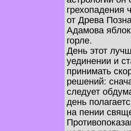
грехопадения 
от Древа Позна
Адамова яблок
горле.
День этот лучш
уединении и ст
принимать ско
решений: снача
следует обдума
день полагаетс
на пении свящ
Противопоказа