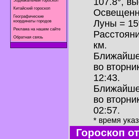
107.8°
,
вы
Зодиакальный гороскоп
Китайский гороскоп
Освещенн
Географические
Луны = 1
координаты городов
Реклама на нашем сайте
Расстояни
Обратная связь
км.
Ближайш
во вторни
12:43.
Ближайш
во вторни
02:57.
* время ука
Гороскоп о