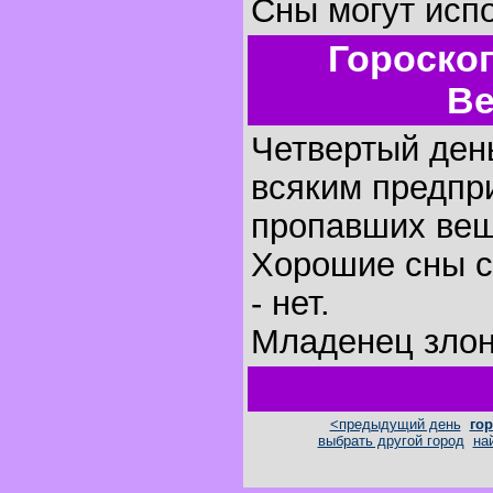
Сны могут исп
Гороско
Ве
Четвертый день
всяким предпр
пропавших вещ
Хорошие сны с
- нет.
Младенец злон
<предыдущий день
гор
выбрать другой город
на