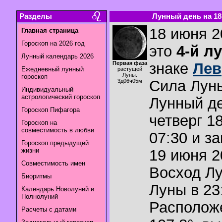
Разделы
Лунный день на 18.
18 июня 2
Главная страница
Гороскоп на 2026 год
это
4-й л
Лунный календарь 2026
Первая фаза
знаке
Лев
Ежедневный лунный
растущей
Луны.
гороскоп
Сила Лун
3д06ч05м
Индивидуальный
астрологический гороскоп
Лунный де
Гороскоп Пифагора
четверг 1
Гороскоп на
совместимость в любви
07:30 и з
Гороскоп предыдущей
жизни
19 июня 2
Совместимость имен
Восход Л
Биоритмы
Луны в
23
Календарь Новолуний и
Полнолуний
Располож
Расчеты с датами