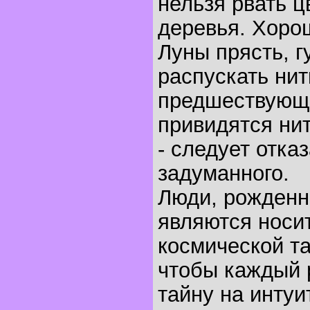
нельзя рвать ц
деревья. Хоро
Луны прясть, г
распускать нит
предшествующ
привидятся ни
- следует отказ
задуманного.
Люди, рожденны
являются носи
космической т
чтобы каждый р
тайну на интуи