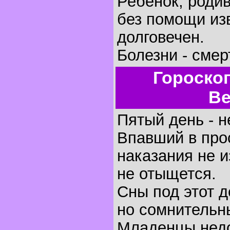
Ребенок, родив
без помощи изв
долговечен.
Болезни - смер
Гороско
Ве
Пятый день - н
Впавший в про
наказания не 
не отыщется.
Сны под этот 
но сомнительн
Младенцы недо