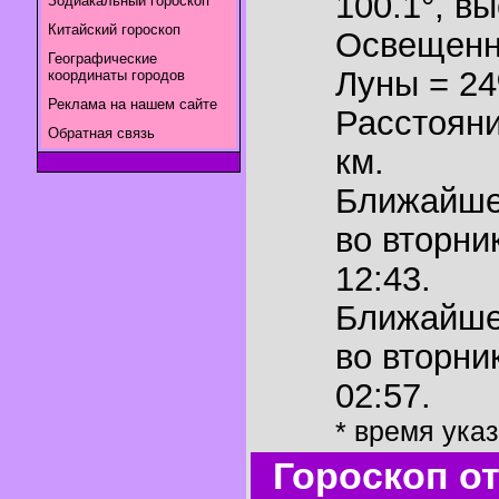
100.1°
,
вы
Зодиакальный гороскоп
Китайский гороскоп
Освещенн
Географические
Луны = 2
координаты городов
Реклама на нашем сайте
Расстояни
Обратная связь
км.
Ближайш
во вторни
12:43.
Ближайш
во вторни
02:57.
* время ука
Гороскоп о