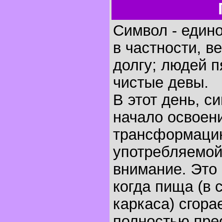
Символ - един
в частности, в
долгу; людей п
чистые девы.
В этот день, 
начало освоен
трансформацию
употребляемо
внимание. Это
когда пища (в 
каркаса) сгора
полностью прео