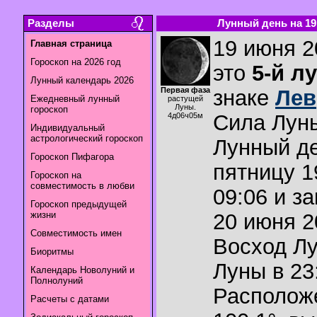
Разделы
Лунный день на 19.
19 июня 2
Главная страница
Гороскоп на 2026 год
это
5-й л
Лунный календарь 2026
Первая фаза
знаке
Лев
Ежедневный лунный
растущей
Луны.
гороскоп
Сила Лун
4д06ч05м
Индивидуальный
астрологический гороскоп
Лунный де
Гороскоп Пифагора
пятницу 1
Гороскоп на
совместимость в любви
09:06 и з
Гороскоп предыдущей
жизни
20 июня 2
Совместимость имен
Восход Л
Биоритмы
Луны в
23
Календарь Новолуний и
Полнолуний
Располож
Расчеты с датами