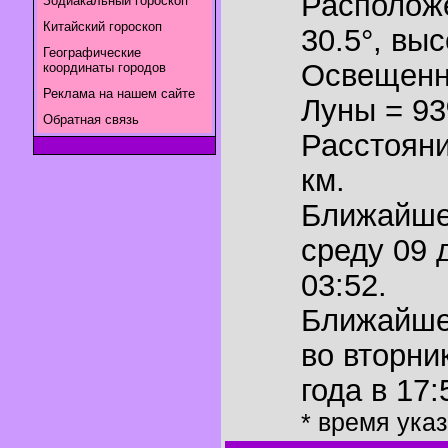
Располож
Зодиакальный гороскоп
Китайский гороскоп
30.5°
,
выс
Географические
Освещенн
координаты городов
Реклама на нашем сайте
Луны = 9
Обратная связь
Расстояни
км.
Ближайш
среду 09 
03:52.
Ближайш
во вторни
года в 17:
* время ука