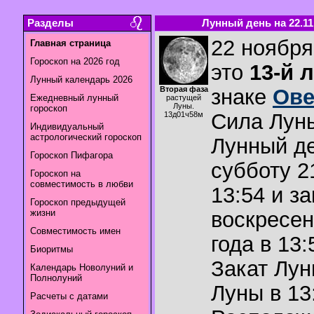
Разделы
Лунный день на 22.11
22 ноября
Главная страница
Гороскоп на 2026 год
это
13-й 
Лунный календарь 2026
Вторая фаза
знаке
Ов
Ежедневный лунный
растущей
Луны.
гороскоп
Сила Лун
13д01ч58м
Индивидуальный
астрологический гороскоп
Лунный де
Гороскоп Пифагора
субботу 2
Гороскоп на
совместимость в любви
13:54 и з
Гороскоп предыдущей
жизни
воскресен
Совместимость имен
года в 13:
Биоритмы
Закат Лу
Календарь Новолуний и
Полнолуний
Луны в
13
Расчеты с датами