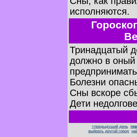
Сны, как прави
исполняются.
Гороско
Ве
Тринадцатый де
должно в оный
предпринимать
Болезни опасн
Сны вскоре сб
Дети недолгов
<предыдущий день
гор
выбрать другой город
на