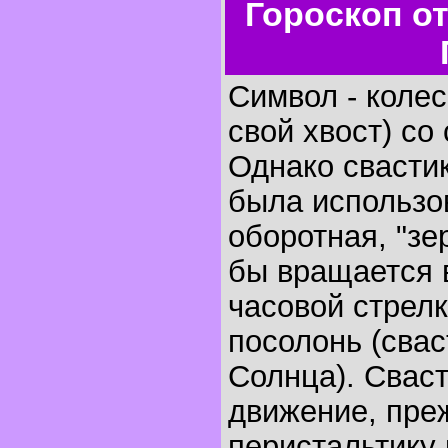
Гороскоп о
Символ - коле
свой хвост) со
Однако свастик
была использо
оборотная, "зе
бы вращается 
часовой стрелк
посолонь (свас
Солнца). Свас
движение, преж
перистальтику