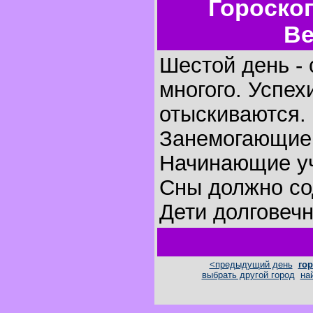
Гороско
Ве
Шестой день - 
многого. Успех
отыскиваются.
Занемогающие 
Начинающие уч
Сны должно со
Дети долговеч
<предыдущий день
гор
выбрать другой город
на