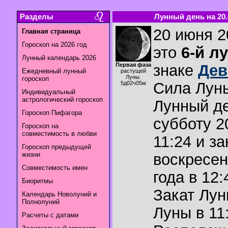
Разделы
Лунный день на 20.
20 июня 2
Главная страница
Гороскоп на 2026 год
это
6-й л
Лунный календарь 2026
Первая фаза
знаке
Дев
Ежедневный лунный
растущей
Луны.
гороскоп
Сила Лун
5д02ч05м
Индивидуальный
астрологический гороскоп
Лунный де
Гороскоп Пифагора
субботу 2
Гороскоп на
совместимость в любви
11:24 и за
Гороскоп предыдущей
жизни
воскресен
Совместимость имен
года в 12:
Биоритмы
Закат Лу
Календарь Новолуний и
Полнолуний
Луны в
11
Расчеты с датами