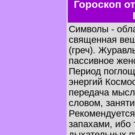
Гороскоп о
Символы - обла
священная вещ
(греч). Журавл
пассивное жен
Период поглощ
энергий Космос
передача мысл
словом, занят
Рекомендуется
запахами, ибо 
дыхательных пу