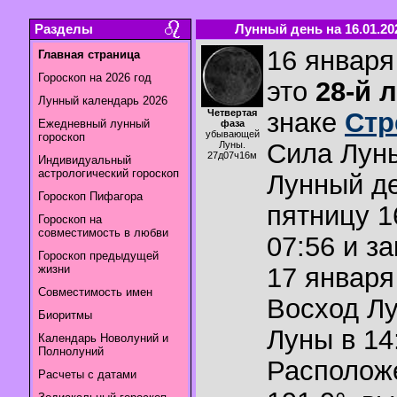
Разделы
Лунный день на 16.01.20
16 января
Главная страница
Гороскоп на 2026 год
это
28-й 
Лунный календарь 2026
Четвертая
знаке
Стр
Ежедневный лунный
фаза
убывающей
гороскоп
Сила Лун
Луны.
27д07ч16м
Индивидуальный
астрологический гороскоп
Лунный де
Гороскоп Пифагора
пятницу 1
Гороскоп на
совместимость в любви
07:56 и з
Гороскоп предыдущей
жизни
17 января 
Совместимость имен
Восход Л
Биоритмы
Луны в
14
Календарь Новолуний и
Полнолуний
Располож
Расчеты с датами