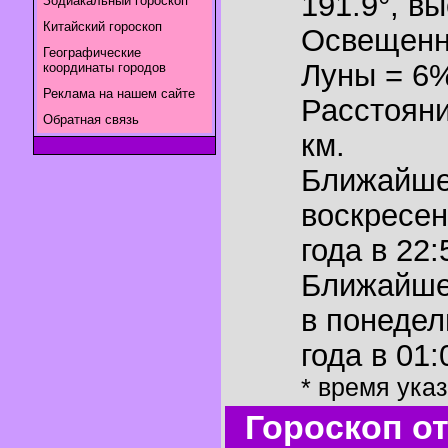
191.9°
,
вы
Зодиакальный гороскоп
Китайский гороскоп
Освещенн
Географические
Луны = 6
координаты городов
Реклама на нашем сайте
Расстояни
Обратная связь
км.
Ближайш
воскресен
года в 22:
Ближайш
в понедел
года в 01:
* время ука
Гороскоп о