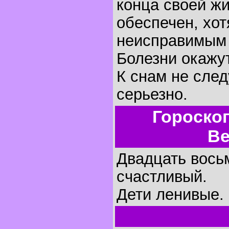
конца своей жи
обеспечен, хот
неисправимым 
Болезни окажу
К снам не след
серьезно.
Гороско
Ве
Двадцать восьм
счастливый.
Дети ленивые.