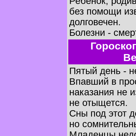
Ребенок, родив
без помощи изв
долговечен.
Болезни - смер
Гороско
Ве
Пятый день - н
Впавший в про
наказания не 
не отыщется.
Сны под этот 
но сомнительн
Младенцы недо