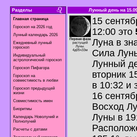
Разделы
Лунный день на 15.09
15 сентяб
Главная страница
Гороскоп на 2026 год
12:00 это
Лунный календарь 2026
Первая фаза
Луна в зн
Ежедневный лунный
растущей
Луны.
гороскоп
Сила Лун
4д05ч33м
Индивидуальный
астрологический гороскоп
Лунный де
Гороскоп Пифагора
вторник 1
Гороскоп на
совместимость в любви
в 10:32 и
Гороскоп предыдущей
жизни
16 сентябр
Совместимость имен
Восход Л
Биоритмы
Луны в
19
Календарь Новолуний и
Полнолуний
Располож
Расчеты с датами