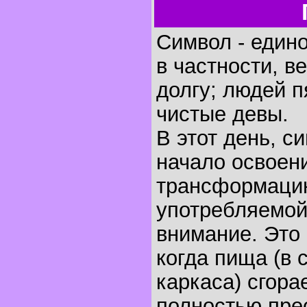
Символ - един
в частности, в
долгу; людей п
чистые девы.
В этот день, 
начало освоен
трансформацию
употребляемо
внимание. Это
когда пища (в 
каркаса) сгора
полностью прео