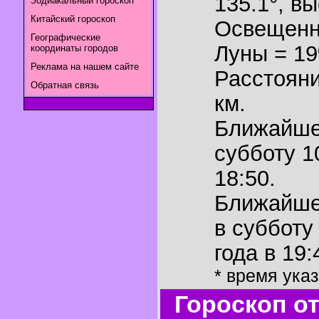
135.1°
,
вы
Зодиакальный гороскоп
Китайский гороскоп
Освещенн
Географические
Луны = 1
координаты городов
Реклама на нашем сайте
Расстояни
Обратная связь
км.
Ближайш
субботу 1
18:50.
Ближайш
в субботу
года в 19:
* время ука
Гороскоп о