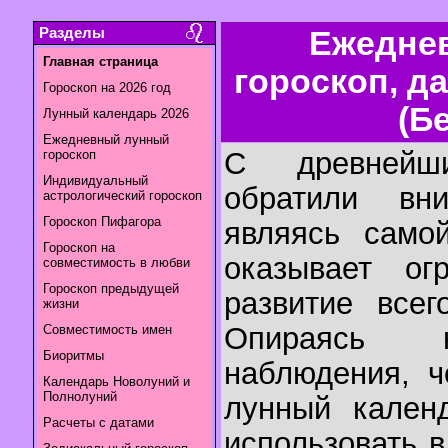
Разделы
Ежедне
Главная страница
гороскоп, д
Гороскоп на 2026 год
(Б
Лунный календарь 2026
Ежедневный лунный
С древнейш
гороскоп
Индивидуальный
обратили вн
астрологический гороскоп
Гороскоп Пифагора
являясь самой
Гороскоп на
оказывает ог
совместимость в любви
Гороскоп предыдущей
развитие всег
жизни
Опираясь н
Совместимость имен
Биоритмы
наблюдения, ч
Календарь Новолуний и
Полнолуний
лунный календ
Расчеты с датами
использовать 