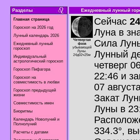
Разделы
Ежедневный лунный горо
Сейчас
2
Главная страница
Гороскоп на 2026 год
Луна в зн
Лунный календарь 2026
Четвертая
Сила Лун
Ежедневный лунный
фаза
убывающей
гороскоп
Лунный де
Луны.
24д02ч25м
Индивидуальный
астрологический гороскоп
четверг 06
Гороскоп Пифагора
22:46 и з
Гороскоп на
совместимость в любви
07 августа
Гороскоп предыдущей
жизни
Закат Лу
Совместимость имен
Луны в
23
Биоритмы
Располож
Календарь Новолуний и
Полнолуний
334.3°
,
вы
Расчеты с датами