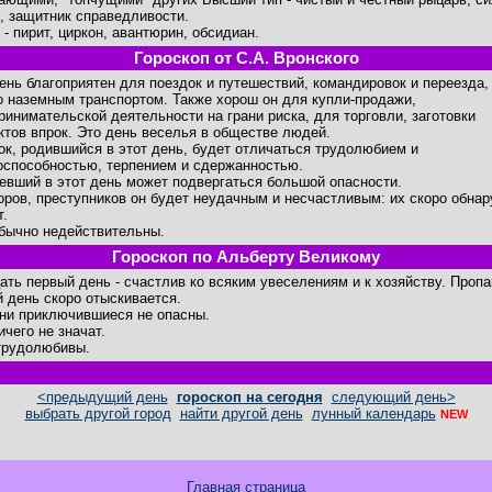
, защитник справедливости.
 - пирит, циркон, авантюрин, обсидиан.
Гороскоп от С.А. Вронского
день благоприятен для поездок и путешествий, командировок и переезда,
о наземным транспортом. Также хорош он для купли-продажи,
ринимательской деятельности на грани риска, для торговли, заготовки
ктов впрок. Это день веселья в обществе людей.
ок, родившийся в этот день, будет отличаться трудолюбием и
оспособностью, терпением и сдержанностью.
евший в этот день может подвергаться большой опасности.
оров, преступников он будет неудачным и несчастливым: их скоро обнар
т.
бычно недействительны.
Гороскоп по Альберту Великому
ать первый день - счастлив ко всяким увеселениям и к хозяйству. Проп
й день скоро отыскивается.
ни приключившиеся не опасны.
ичего не значат.
трудолюбивы.
<предыдущий день
гороскоп на сегодня
следующий день>
выбрать другой город
найти другой день
лунный календарь
NEW
Главная страница