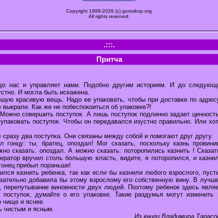
Copyright 1999-2026 (c) goroskop.org
All rights reserved.
.:::.
Притча
до нас и управляет нами. Подобно другим историям. И до следующи
стно. И могла быть искажена.
ошую красивую вещь. Надо ее упаковать, чтобы при доставке по адресу
е выкрали. Как же не побеспокоиться об упаковке?!
 Можно совершить поступок. А лишь поступок подлинно задает ценность
упаковать поступок. Чтобы он передавался изустно правильно. Или хо
сразу два поступка. Они связаны между собой и помогают друг другу.
л гонцу: ты, братец, опоздал! Мог сказать, поскольку казнь провин
но сказать: опоздал. А можно сказать: поторопились казнить ! Сказат
ератор вручил столь большую власть, видите, я поторопился, и казни
гонец прибыл пораньше!
лся казнить ребенка, так как если бы казнили любого взрослого, пус
язательно добавила бы этому взрослому его собственную вину. В лучш
, перепутывание виновности двух людей. Поэтому ребенок здесь являе
поступок, думайте о его упаковке. Такие раздумья могут изменить
о чище и яснее.
ь чистым и ясным.
Из книги Владимира Тарасо