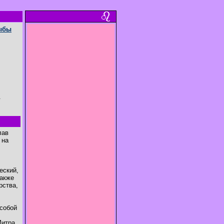
ыбы
.
лав
 на
еский,
также
рства,
 собой
Митра,