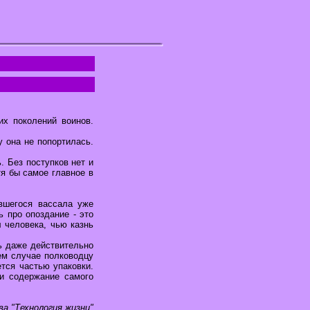
х поколений воинов.
 она не попортилась.
. Без поступков нет и
тя бы самое главное в
ившегося вассала уже
ь про опоздание - это
л человека, чью казнь
ть даже действительно
ем случае полководцу
тся частью упаковки.
 и содержание самого
ва "Технология жизни"