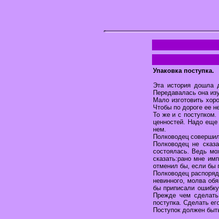
Упаковка поступка.
Эта история дошла 
Передавалась она изу
Мало изготовить хор
Чтобы по дороге ее н
То же и с поступком.
ценностей. Надо еще 
нем.
Полководец совершил 
Полководец не сказа
состоялась. Ведь мож
сказать:рано мне имп
отменил бы, если бы 
Полководец распоряди
невинного, молва об
бы приписали ошибку
Прежде чем сделать 
поступка. Сделать ег
Поступок должен быт