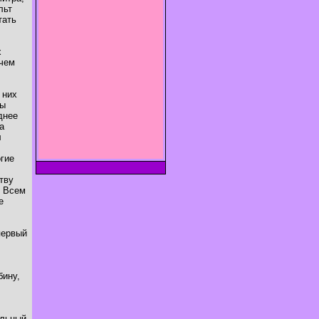
льт
тать
х
ичем
 них
ры
днее
а
л
огие
тву
. Всем
е
первый
бину,
ильный