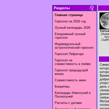
Разделы
Главная страница
Гороскоп на 2026 год
Лунный календарь 2026
Третья
Ежедневный лунный
убыва
Лун
гороскоп
21д06
Индивидуальный
астрологический гороскоп
Гороскоп Пифагора
Гороскоп на
совместимость в любви
Симво
котор
Гороскоп предыдущей
котор
жизни
Время
добро
Совместимость имен
упорс
Биоритмы
день 
связа
Календарь Новолуний и
донки
Полнолуний
побеж
Митра
Расчеты с датами
потен
космо