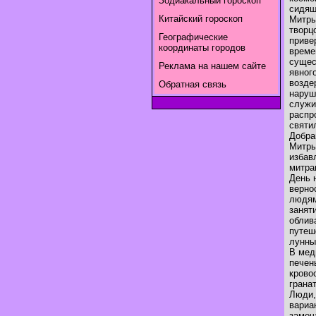
Зодиакальный гороскоп
сидящ
Китайский гороскоп
Митры
творц
Географические
приве
координаты городов
време
сущес
Реклама на нашем сайте
явног
возде
Обратная связь
наруш
служи
распр
святи
Добра
Митры
избав
митра
День 
верно
людям
занят
облив
путеш
лунны
В мед
печен
крово
грана
Люди,
вариа
замеч