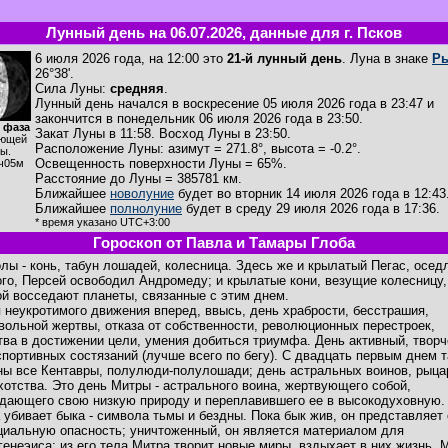
Лунный день на 06.07.2026, данные для г. Псков
6 июля 2026 года, на 12:00 это
21-й лунный день
. Луна в знаке
Р
26°38'.
Сила Луны:
средняя
.
Лунный день начался в воскресение 05 июля 2026 года в 23:47 и
закончится в понедельник 06 июля 2026 года в 23:50.
 фаза
Закат Луны в
11:58
. Восход Луны в
23:50
.
ющей
Расположение Луны
:
азимут = 271.8°
,
высота = -0.2°
.
ы.
Освещенность поверхности Луны = 65%.
ч05м
Расстояние до Луны = 385781 км.
Ближайшее
новолуние
будет во вторник 14 июля 2026 года в 12:43
Ближайшее
полнолуние
будет в среду 29 июля 2026 года в 17:36.
* время указано UTC+3:00
Гороскоп от Павла и Тамары Глоба
лы - конь, табун лошадей, колесница. Здесь же и крылатый Пегас, осед
ого, Персей освободил Андромеду; и крылатые кони, везущие колесницу,
ой восседают планеты, связанные с этим днем.
 неукротимого движения вперед, ввысь, день храбрости, бесстрашия,
вольной жертвы, отказа от собственности, революционных перестроек,
тва в достижении цели, умения добиться триумфа. День активный, творч
спортивных состязаний (лучше всего по бегу). С двадцать первым днем 
ны все Кентавры, полулюди-полулошади; день астральных воинов, рыца
хотства. Это день Митры - астрального воина, жертвующего собой,
дающего свою низкую природу и переплавившего ее в высокодуховную.
 убивает быка - символа тьмы и бездны. Пока бык жив, он представляет
циальную опасность; уничтоженный, он является материалом для
генеэиса; из его тела Митра творит новые миры, вздыхает в них жизнь. 