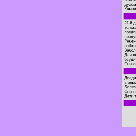
духом
Камни
21-й 
тольк
предп
проду
Ребен
работ
Забол
Для в
осудя
Сны о
Двадц
в оны
Болез
Сны н
Дети 