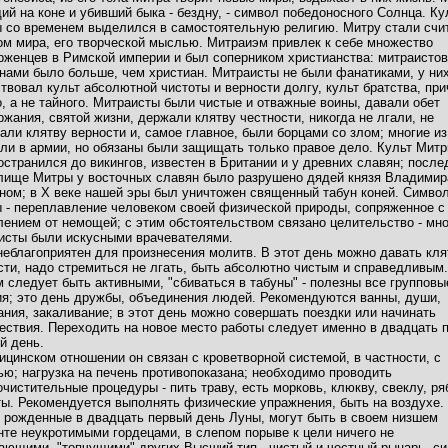
ий на коне и убивший быка - бездну, - символ победоносного Солнца. Ку
 со временем выделился в самостоятельную религию. Митру стали счи
ом мира, его творческой мыслью. Митраиэм привлек к себе множество
рженцев в Римской империи и был соперником христианства: митраистов
нами было больше, чем христиан. Митраисты не были фанатиками, у ни
твовал культ абсолютной чистоты и верности долгу, культ братства, пр
о, а не тайного. Митраисты были чистые и отважные воины, давали обет
ржания, святой жизни, держали клятву честности, никогда не лгали, не
али клятву верности и, самое главное, были борцами со злом; многие из
ли в армии, но обязаны были защищать только правое дело. Культ Мит
остранился до викингов, известен в Британии и у древних славян; после
лище Митры у восточных славян было разрушено дядей князя Владимир
ном; в Х веке нашей эры был уничтожен священный табун коней. Симво
 - переплавление человеком своей физической природы, сопряженное с
лением от немощей; с этим обстоятельством связано целительство - мн
исты были искусными врачевателями.
неблагоприятен для произнесения молитв. В этот день можно давать кля
сти, надо стремиться не лгать, быть абсолютно чистым и справедливым
 следует быть активными, "сбиваться в табуны" - полезны все групповы
ия; это день дружбы, объединения людей. Рекомендуются ванны, души,
ания, закаливание; в этот день можно совершать поездки или начинать
ествия. Переходить на новое место работы следует именно в двадцать 
й день.
ицинском отношении он связан с кроветворной системой, в частности, с
ью; нагрузка на печень противопоказана; необходимо проводить
очистительные процедуры - пить траву, есть морковь, клюкву, свеклу, ря
ты. Рекомендуется выполнять физические упражнения, быть на воздухе.
 рожденные в двадцать первый день Луны, могут быть в своем низшем
нте неукротимыми гордецами, в слепом порыве к цели ничего не
ающими, "топчущими" других Высший тип - чистый и честный рыцарь, с