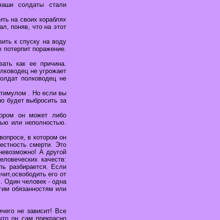
ваши солдаты стали
ть на своих кораблях
л, поняв, что на этот
ить к спуску на воду
е потерпит поражение.
ать как ее причина.
олководец не угрожает
солдат полководец не
стимулом . Но если вы
но будет выбросить за
тором он может либо
тью или неполностью.
опросе, в котором он
естность смерти. Это
 невозможно! А другой
еловеческих качеств:
ль разбирается. Если
чит,освободить его от
. Один человек - одна
угим обязанностям или
чего не зависит! Все
 что он сам прекрасно