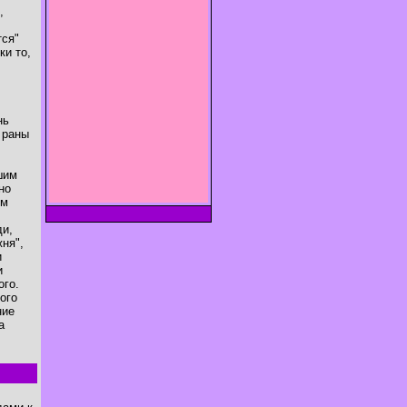
,
тся"
ки то,
нь
 раны
шим
но
ом
ди,
ня",
и
и
ого.
ого
ние
а