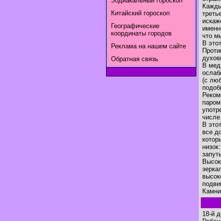
Зодиакальный гороскоп
Кажды
Китайский гороскоп
треть
искаж
Географические
именн
координаты городов
что м
В это
Реклама на нашем сайте
Проти
духов
Обратная связь
В мед
ослаб
(с лю
подоб
Реком
паром
употр
числе
В это
все д
котор
низок
запут
Высок
зерка
высок
подви
Камни
18-й 