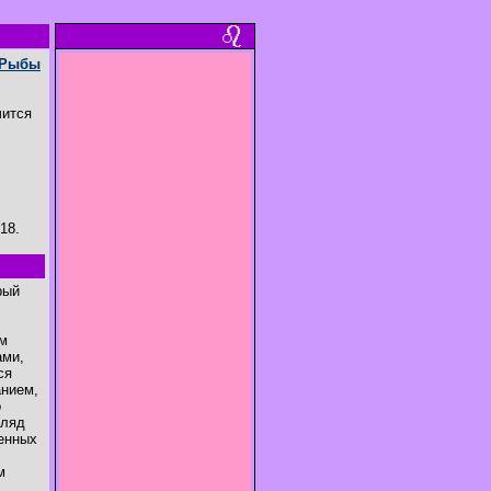
Рыбы
чится
18.
рый
ем
ами,
ся
анием,
о
гляд
менных
м