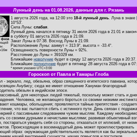
Лунный день на 01.08.2026, данные для г. Рязань
1 августа 2026 года, на 12:00 это
18-й лунный день
. Луна в знаке
10°53'.
Сила Луны:
слабая
.
Лунный день начался в пятницу 31 июля 2026 года в 21:01 и закон
в субботу 01 августа 2026 года в 21:09.
 фаза
Закат Луны в
07:38
. Восход Луны в
21:09
.
ющей
Расположение Луны
:
азимут = 313.9°
,
высота = -33.4°
.
ы.
Освещенность поверхности Луны = 92%.
ч16м
Расстояние до Луны = 391029 км.
Ближайшее
новолуние
будет в среду 12 августа 2026 года в 20:37.
Ближайшее
полнолуние
будет в пятницу 28 августа 2026 года в 07:
* время указано UTC+3:00
Гороскоп от Павла и Тамары Глоба
л - зеркало, лед, обезьяна, образ священного египетского павиана, кото
освящен Анубису; сюда же имеет отношение Хануман благородный
одитель обезьян в индийском эпосе.
пассивный, для некоторых людей тяжелый, поскольку может стать и дн
падения. Человека, не желающего бороться со своими низкими инстинкт
вают кошмары, обольщения; проявляются тайные препятствия - создает
тление, что вас пытаются сбить с истинного пути. День связан с подраж
икрией с пассивными следованием чужим мыслям. Каждому необходим
ать со своими дурными и нечистыми мыслями; развивая объективный вз
р, постараться увидеть себя со стороны, отказаться от иллюзий, от низ
нктов. Происходящее в восемнадцатый день может проиллюстрировать
ющий образ: окружающая действительность является как бы зеркальны
ением нашей внутренней сущности, наших помыслов и поступков.