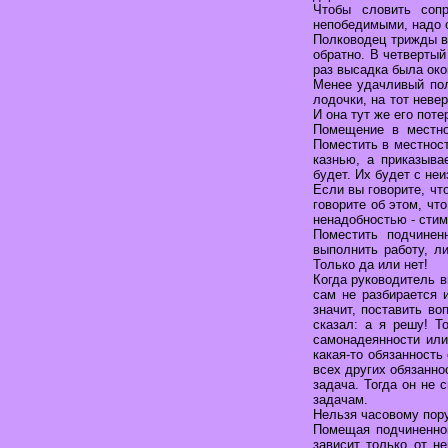
Чтобы словить соп
непобедимыми, надо о
Полководец трижды в
обратно. В четвертый
раз высадка была око
Менее удачливый пол
лодочки, на тот неве
И она тут же его пот
Помещение в местно
Поместить в местност
казнью, а приказыва
будет. Их будет с не
Если вы говорите, чт
говорите об этом, чт
ненадобностью - стим
Поместить подчинен
выполнить работу, л
Только да или нет!
Когда руководитель 
сам не разбирается 
значит, поставить во
сказал: а я решу! Т
самонадеянности или
какая-то обязанность
всех других обязанно
задача. Тогда он не 
задачам.
Нельзя часовому пору
Помещая подчиненног
зависит только от не