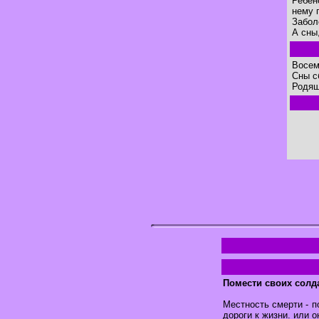
Ребен
нему 
Забол
А сны
Восем
Сны с
Родящ
Помести своих солда
Местность смерти - п
дороги к жизни. или о