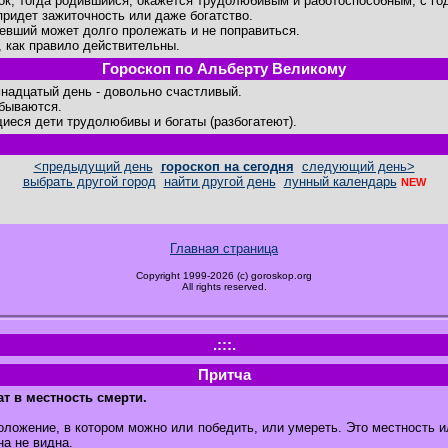
ок, тогда родившийся, окажется трудолюбивым и работоспособным, с го
придет зажиточность или даже богатство.
евший может долго пролежать и не поправиться.
, как правило действительны.
Гороскоп по Альберту Великому
надцатый день - довольно счастливый.
бываются.
иеся дети трудолюбивы и богаты (разбогатеют).
<предыдущий день
гороскоп на сегодня
следующий день>
выбрать другой город
найти другой день
лунный календарь
NEW
Главная страница
Copyright 1999-2026 (c) goroskop.org
All rights reserved.
.:::.
Притча
т в местность смерти.
оложение, в котором можно или победить, или умереть. Это местность и
на не видна.