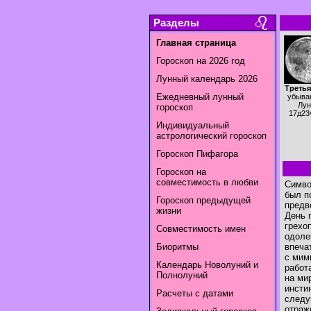
Разделы
Главная страница
Гороскоп на 2026 год
Лунный календарь 2026
Третья
Ежедневный лунный
убыва
Лун
гороскоп
17д23
Индивидуальный
астрологический гороскоп
Гороскоп Пифагора
Гороскоп на
совместимость в любви
Симво
был п
Гороскоп предыдущей
предв
жизни
День 
грехо
Совместимость имен
одоле
Биоритмы
впеча
с мим
Календарь Новолуний и
работ
Полнолуний
на ми
инсти
Расчеты с датами
следу
отраж