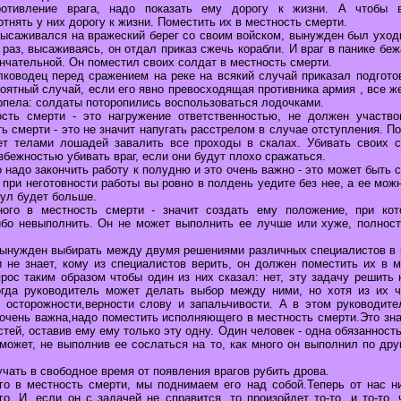
ротивление врага, надо показать ему дорогу к жизни. А чтобы 
тнять у них дорогу к жизни. Поместить их в местность смерти.
ысаживался на вражеский берег со своим войском, вынужден был уходи
 раз, высаживаясь, он отдал приказ сжечь корабли. И враг в панике бежа
нчательной. Он поместил своих солдат в местность смерти.
ководец перед сражением на реке на всякий случай приказал подготов
роятный случай, если его явно превосходящая противника армия , все ж
ерпела: солдаты поторопились воспользоваться лодочками.
сть смерти - это нагружение ответственностью, не должен участвов
ь смерти - это не значит напугать расстрелом в случае отступления. П
ет телами лошадей завалить все проходы в скалах. Убивать своих 
избежностью убивать враг, если они будут плохо сражаться.
о надо закончить работу к полудню и это очень важно - это может быть 
о при неготовности работы вы ровно в полдень уедите без нее, а ее мож
ул будет больше.
ного в местность смерти - значит создать ему положение, при ко
ибо невыполнить. Он не может выполнить ее лучше или хуже, полнос
вынужден выбирать между двумя решениями различных специалистов в в
и не знает, кому из специалистов верить, он должен поместить их в м
прос таким образом чтобы один из них сказал: нет, эту задачу решить
огда руководитель может делать выбор между ними, но хотя из их ч
 осторожности,верности слову и запальчивости. А в этом руководите
 очень важна,надо поместить исполняющего в местность смерти.Это зна
стей, оставив ему ему только эту одну. Один человек - одна обязанность
сможет, не выполнив ее сослаться на то, как много он выполнил по др
чать в свободное время от появления врагов рубить дрова.
о в местность смерти, мы поднимаем его над собой.Теперь от нас ни
го. И, если он с задачей не справится, то произойдет то-то, и то-то,