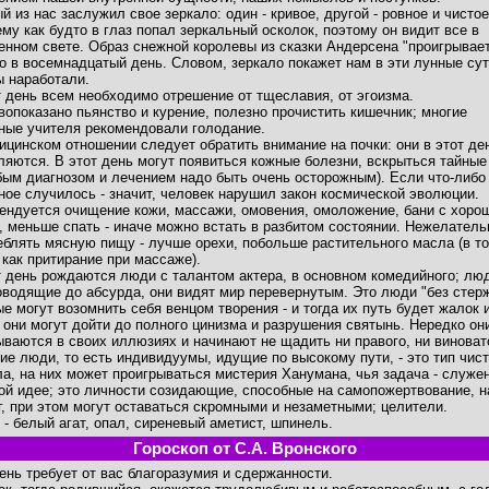
й из нас заслужил свое зеркало: один - кривое, другой - ровное и чистое
ему как будто в глаз попал зеркальный осколок, поэтому он видит все в
енном свете. Образ снежной королевы из сказки Андерсена "проигрывае
о в восемнадцатый день. Словом, зеркало покажет нам в эти лунные сут
ы наработали.
т день всем необходимо отрешение от тщеславия, от эгоизма.
вопоказано пьянство и курение, полезно прочистить кишечник; многие
ные учителя рекомендовали голодание.
ицинском отношении следует обратить внимание на почки: они в этот де
ляются. В этот день могут появиться кожные болезни, вскрыться тайные
бым диагнозом и лечением надо быть очень осторожным). Если что-либо
ное случилось - значит, человек нарушил закон космической эволюции.
ендуется очищение кожи, массажи, омовения, омоложение, бани с хоро
, меньше спать - иначе можно встать в разбитом состоянии. Нежелатель
еблять мясную пищу - лучше орехи, побольше растительного масла (в т
 как притирание при массаже).
т день рождаются люди с талантом актера, в основном комедийного; лю
оводящие до абсурда, они видят мир перевернутым. Это люди "без стерж
ые могут возомнить себя венцом творения - и тогда их путь будет жалок 
: они могут дойти до полного цинизма и разрушения святынь. Нередко он
ываются в своих иллюзиях и начинают не щадить ни правого, ни виноват
ие люди, то есть индивидуумы, идущие по высокому пути, - это тип чист
ла, на них может проигрываться мистерия Ханумана, чья задача - служе
ой идее; это личности созидающие, способные на самопожертвование, н
г, при этом могут оставаться скромными и незаметными; целители.
 - белый агат, опал, сиреневый аметист, шпинель.
Гороскоп от С.А. Вронского
день требует от вас благоразумия и сдержанности.