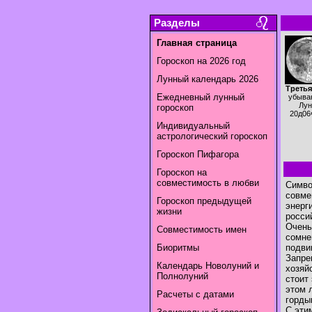
Разделы
Главная страница
Гороскоп на 2026 год
Лунный календарь 2026
Третья
Ежедневный лунный
убыва
Лун
гороскоп
20д06
Индивидуальный
астрологический гороскоп
Гороскоп Пифагора
Гороскоп на
совместимость в любви
Симво
совме
Гороскоп предыдущей
энерг
жизни
росси
Очень
Совместимость имен
сомне
Биоритмы
подви
Запре
Календарь Новолуний и
хозяй
Полнолуний
стоит
этом 
Расчеты с датами
горды
С эти