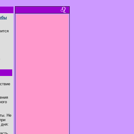
ыбы
чится
.
тствие
ения
ного
ты. Не
при
 дня:
часть