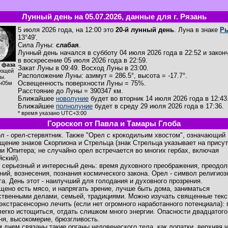
Лунный день на 05.07.2026, данные для г. Рязань
5 июля 2026 года, на 12:00 это
20-й лунный день
. Луна в знаке
Р
13°49'.
Сила Луны:
слабая
.
Лунный день начался в субботу 04 июля 2026 года в 22:52 и закон
в воскресение 05 июля 2026 года в 22:59.
 фаза
Закат Луны в
09:49
. Восход Луны в
23:00
.
ющей
Расположение Луны
:
азимут = 286.5°
,
высота = -17.7°
.
ы.
Освещенность поверхности Луны = 75%.
ч05м
Расстояние до Луны = 390347 км.
Ближайшее
новолуние
будет во вторник 14 июля 2026 года в 12:43
Ближайшее
полнолуние
будет в среду 29 июля 2026 года в 17:36.
* время указано UTC+3:00
Гороскоп от Павла и Тамары Глоба
л - орел-стервятник. Также "Орел с крокодильим хвостом", означающий
щение знаков Скорпиона и Стрельца (знак Стрельца указывает на прису
ии Юпитера; не случайно орел встречается во многих гербах, включая
йский).
 серьезный и интересный день: время духовного преображения, преодол
ний, вознесения, познания космического закона. Орел - символ религиоз
га. День этот - наилучший для голодания и духовного прозрения.
щено есть мясо, и напрягать зрение, лучше быть дома, заниматься
ственными делами, семьей, традициями. Можно изучать священные текс
 экстрасенсорно лечить (если нет огромного наработанного потенциала): 
легко истощиться, отдать слишком много энергии. Опасности двадцатого
ня, высокомерие, брюзгливость.
м днем связаны такие органы человеческого тела, как лопатки, верхняя 