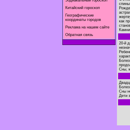
Зодиакальный гороскоп
спины 
Китайский гороскоп
Рожде
астра
Географические
жертв
координаты городов
как п
стано
Реклама на нашем сайте
Камни
Обратная связь
20-й 
незна
Ребен
харак
Болез
продо
Сны, 
Двадц
Болез
Сны н
Дети 