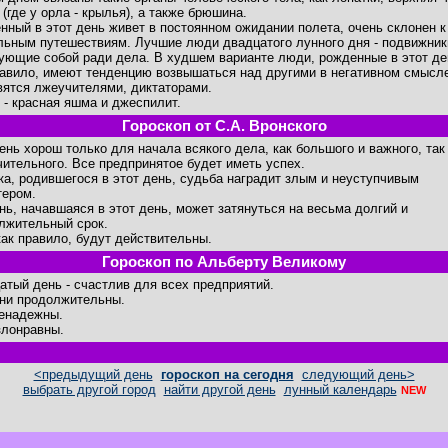
(где у орла - крылья), а также брюшина.
нный в этот день живет в постоянном ожидании полета, очень склонен к
льным путешествиям. Лучшие люди двадцатого лунного дня - подвижник
ующие собой ради дела. В худшем варианте люди, рожденные в этот де
равило, имеют тенденцию возвышаться над другими в негативном смысле
вятся лжеучителями, диктаторами.
 - красная яшма и джеспилит.
Гороскоп от С.А. Вронского
день хорош только для начала всякого дела, как большого и важного, так
чительного. Все предпринятое будет иметь успех.
ка, родившегося в этот день, судьба наградит злым и неуступчивым
тером.
нь, начавшаяся в этот день, может затянуться на весьма долгий и
лжительный срок.
как правило, будут действительны.
Гороскоп по Альберту Великому
атый день - счастлив для всех предприятий.
ни продолжительны.
енадежны.
злонравны.
<предыдущий день
гороскоп на сегодня
следующий день>
выбрать другой город
найти другой день
лунный календарь
NEW