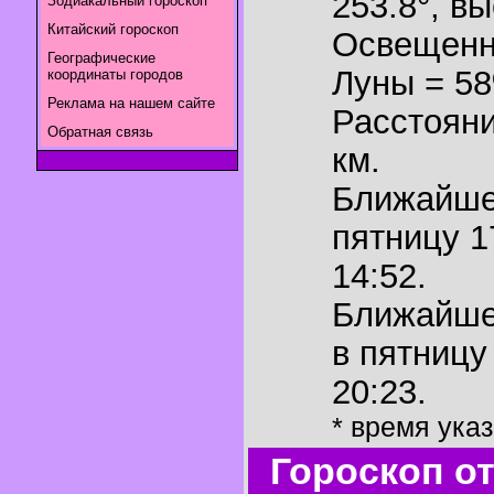
253.8°
,
вы
Зодиакальный гороскоп
Китайский гороскоп
Освещенн
Географические
Луны = 5
координаты городов
Реклама на нашем сайте
Расстояни
Обратная связь
км.
Ближайш
пятницу 1
14:52.
Ближайш
в пятницу
20:23.
* время ука
Гороскоп о