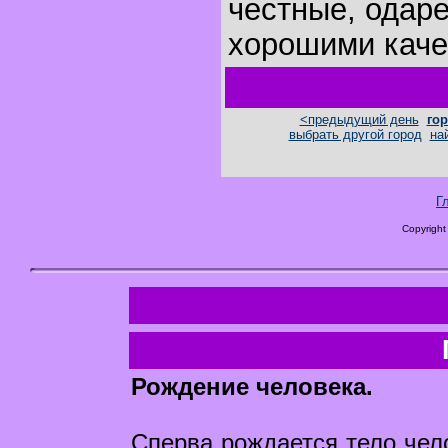
честные, одар
хорошими каче
<предыдущий день
гор
выбрать другой город
на
Г
Copyright
Рождение человека.
Сперва рождается тело чел