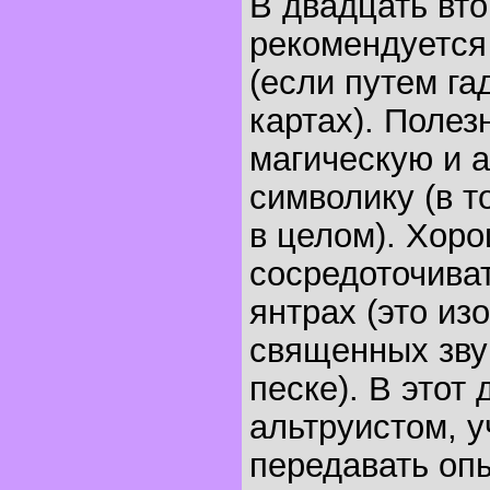
В двадцать вт
рекомендуется
(если путем гад
картах). Полез
магическую и 
символику (в т
в целом). Хор
сосредоточиват
янтрах (это из
священных звук
песке). В этот
альтруистом, у
передавать опы