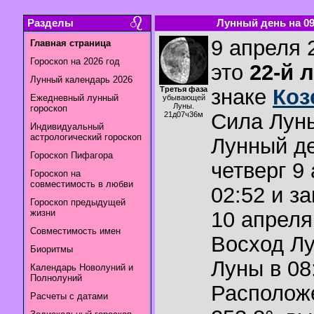
Разделы
Лунный день на 09.
9 апреля 
Главная страница
Гороскоп на 2026 год
это
22-й 
Лунный календарь 2026
Третья фаза
знаке
Коз
Ежедневный лунный
убывающей
Луны.
гороскоп
Сила Лун
21д07ч36м
Индивидуальный
астрологический гороскоп
Лунный де
Гороскоп Пифагора
четверг 9
Гороскоп на
совместимость в любви
02:52 и з
Гороскоп предыдущей
жизни
10 апреля
Совместимость имен
Восход Л
Биоритмы
Луны в
08
Календарь Новолуний и
Полнолуний
Располож
Расчеты с датами