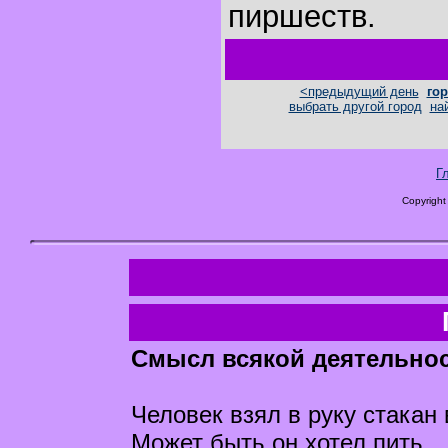
пиршеств.
<предыдущий день
гор
выбрать другой город
на
Г
Copyright
Смысл всякой деятельнос
Человек взял в руку стакан 
Может быть он хотел пить.