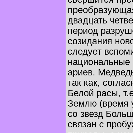
преобразующая
двадцать четве
период разруш
созидания ново
следует вспом
национальные 
ариев. Медвед
так как, согла
Белой расы, т.
Землю (время 
со звезд Боль
связан с проб