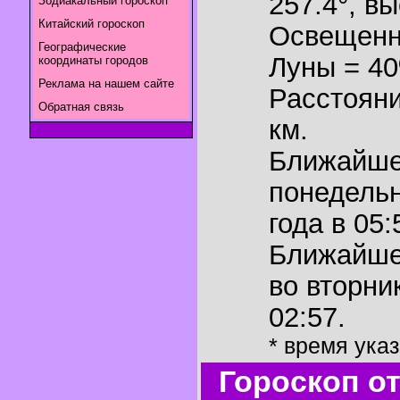
257.4°
,
вы
Зодиакальный гороскоп
Китайский гороскоп
Освещенн
Географические
Луны = 4
координаты городов
Реклама на нашем сайте
Расстояни
Обратная связь
км.
Ближайш
понедельн
года в 05:
Ближайш
во вторни
02:57.
* время ука
Гороскоп о