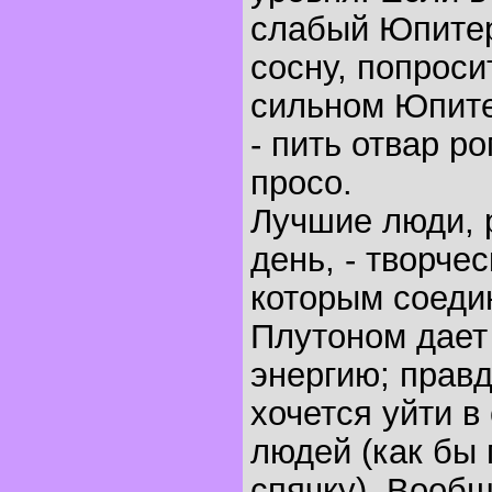
слабый Юпитер
сосну, попроси
сильном Юпите
- пить отвар р
просо.
Лучшие люди, 
день, - творче
которым соеди
Плутоном дает
энергию; прав
хочется уйти в
людей (как бы 
спячку). Вообщ