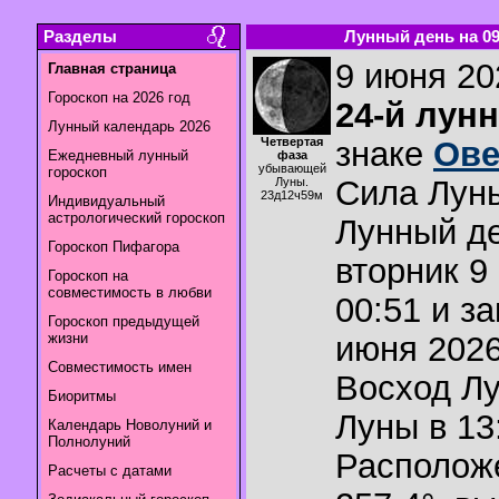
Разделы
Лунный день на 09.
9 июня 202
Главная страница
Гороскоп на 2026 год
24-й лун
Лунный календарь 2026
Четвертая
знаке
Ов
Ежедневный лунный
фаза
убывающей
гороскоп
Сила Лун
Луны.
23д12ч59м
Индивидуальный
астрологический гороскоп
Лунный де
Гороскоп Пифагора
вторник 9
Гороскоп на
совместимость в любви
00:51 и з
Гороскоп предыдущей
жизни
июня 2026
Совместимость имен
Восход Л
Биоритмы
Луны в
13
Календарь Новолуний и
Полнолуний
Располож
Расчеты с датами