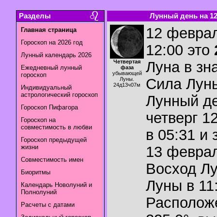
Разделы
Лунный день на 12.
12 феврал
Главная страница
Гороскоп на 2026 год
12:00 это
Лунный календарь 2026
Четвертая
Луна в зн
Ежедневный лунный
фаза
убывающей
гороскоп
Сила Лун
Луны.
24д13ч07м
Индивидуальный
астрологический гороскоп
Лунный де
Гороскоп Пифагора
четверг 1
Гороскоп на
совместимость в любви
в 05:31 и
Гороскоп предыдущей
жизни
13 феврал
Совместимость имен
Восход Л
Биоритмы
Луны в
11
Календарь Новолуний и
Полнолуний
Располож
Расчеты с датами