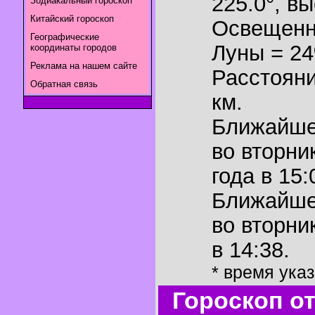
225.0°
,
вы
Зодиакальный гороскоп
Китайский гороскоп
Освещенн
Географические
Луны = 2
координаты городов
Реклама на нашем сайте
Расстояни
Обратная связь
км.
Ближайш
во вторни
года в 15:
Ближайш
во вторни
в 14:38.
* время ука
Гороскоп о