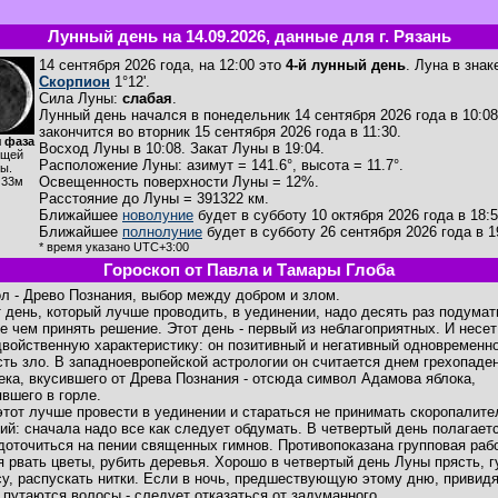
Лунный день на 14.09.2026, данные для г. Рязань
14 сентября 2026 года, на 12:00 это
4-й лунный день
. Луна в знак
Скорпион
1°12'.
Сила Луны:
слабая
.
Лунный день начался в понедельник 14 сентября 2026 года в 10:08
закончится во вторник 15 сентября 2026 года в 11:30.
 фаза
Восход Луны в
10:08
. Закат Луны в
19:04
.
ущей
Расположение Луны
:
азимут = 141.6°
,
высота = 11.7°
.
ы.
Освещенность поверхности Луны = 12%.
ч33м
Расстояние до Луны = 391322 км.
Ближайшее
новолуние
будет в субботу 10 октября 2026 года в 18:5
Ближайшее
полнолуние
будет в субботу 26 сентября 2026 года в 1
* время указано UTC+3:00
Гороскоп от Павла и Тамары Глоба
л - Древо Познания, выбор между добром и злом.
т день, который лучше проводить, в уединении, надо десять раз подумат
е чем принять решение. Этот день - первый из неблагоприятных. И несет
двойственную характеристику: он позитивный и негативный одновременно
сть зло. В западноевропейской астрологии он считается днем грехопаде
ека, вкусившего от Древа Познания - отсюда символ Адамова яблока,
явшего в горле.
этот лучше провести в уединении и стараться не принимать скоропалит
ий: сначала надо все как следует обдумать. В четвертый день полагает
доточиться на пении священных гимнов. Противопоказана групповая раб
я рвать цветы, рубить деревья. Хорошо в четвертый день Луны прясть, г
су, распускать нитки. Если в ночь, предшествующую этому дню, привид
, путаются волосы - следует отказаться от задуманного.