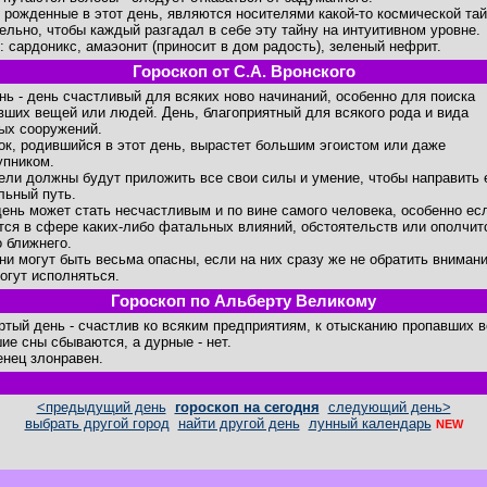
 рожденные в этот день, являются носителями какой-то космической та
ельно, чтобы каждый разгадал в себе эту тайну на интуитивном уровне.
: сардоникс, амаэонит (приносит в дом радость), зеленый нефрит.
Гороскоп от С.А. Вронского
ень - день счастливый для всяких ново начинаний, особенно для поиска
вших вещей или людей. День, благоприятный для всякого рода и вида
ых сооружений.
ок, родившийся в этот день, вырастет большим эгоистом или даже
упником.
ели должны будут приложить все свои силы и умение, чтобы направить 
льный путь.
день может стать несчастливым и по вине самого человека, особенно ес
тся в сфере каких-либо фатальных влияний, обстоятельств или ополчит
о ближнего.
ни могут быть весьма опасны, если на них сразу же не обратить внимани
огут исполняться.
Гороскоп по Альберту Великому
ртый день - счастлив ко всяким предприятиям, к отысканию пропавших 
ие сны сбываются, а дурные - нет.
нец злонравен.
<предыдущий день
гороскоп на сегодня
следующий день>
выбрать другой город
найти другой день
лунный календарь
NEW