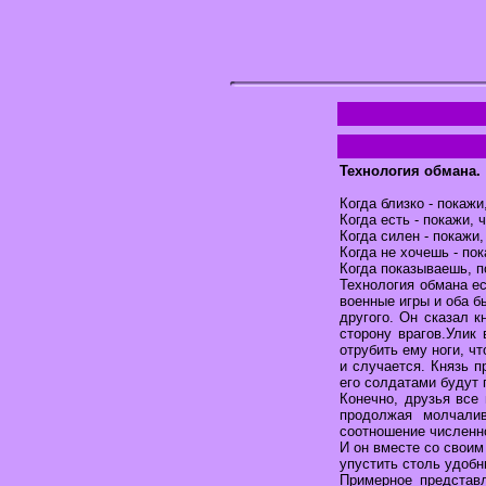
Технология обмана.
Когда близко - покажи
Когда есть - покажи, ч
Когда силен - покажи,
Когда не хочешь - пок
Когда показываешь, п
Технология обмана ес
военные игры и оба б
другого. Он сказал к
сторону врагов.Улик
отрубить ему ноги, чт
и случается. Князь 
его солдатами будут 
Конечно, друзья все 
продолжая молчалив
соотношение численн
И он вместе со своим
упустить столь удобн
Примерное представ