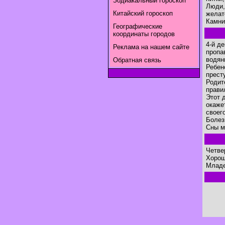
Зодиакальный гороскоп
Люди,
Китайский гороскоп
желат
Камни
Географические
координаты городов
4-й д
Реклама на нашем сайте
пропа
водян
Обратная связь
Ребен
прест
Родит
прави
Этот 
окаже
своег
Болез
Сны м
Четве
Хорош
Младе