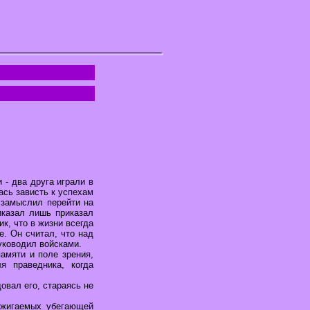
 - два друга играли в
ась зависть к успехам
о замыслил перейти на
иказал лишь приказал
ик, что в жизни всегда
. Он считал, что над
руководил войсками.
памяти и поле зрения,
я праведника, когда
овал его, стараясь не
зжигаемых убегающей