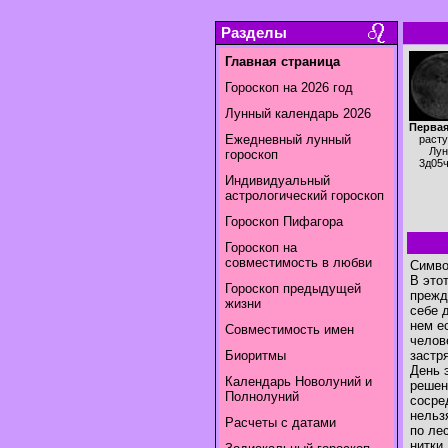
Разделы
Главная страница
Гороскоп на 2026 год
Лунный календарь 2026
Первая
Ежедневный лунный
раст
Лун
гороскоп
3д05
Индивидуальный
астрологический гороскоп
Гороскоп Пифагора
Гороскоп на
совместимость в любви
Симво
В это
Гороскоп предыдущей
прежд
жизни
себе 
нем е
Совместимость имен
челов
Биоритмы
застр
День 
Календарь Новолуний и
решен
Полнолуний
сосре
нельз
Расчеты с датами
по ле
нитки