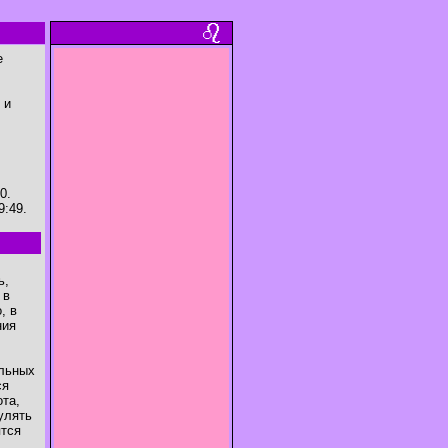
е
 и
0.
9:49.
ь,
 в
, в
ния
ельных
ся
ота,
улять
ятся