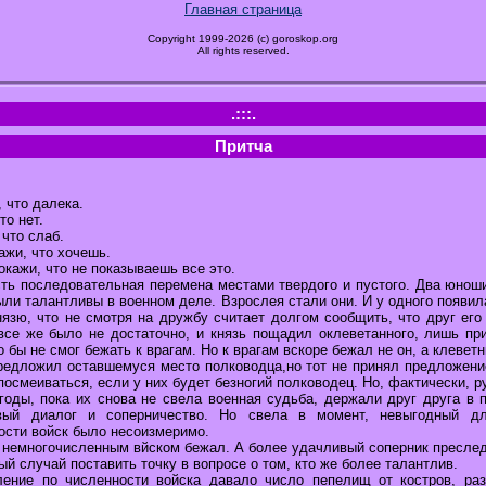
Главная страница
Copyright 1999-2026 (c) goroskop.org
All rights reserved.
.:::.
Притча
, что далека.
то нет.
 что слаб.
ажи, что хочешь.
окажи, что не показываешь все это.
ть последовательная перемена местами твердого и пустого. Два юноши
ыли талантливы в военном деле. Взрослея стали они. И у одного появил
нязю, что не смотря на дружбу считает долгом сообщить, что друг ег
 все же было не достаточно, и князь пощадил оклеветанного, лишь пр
о бы не смог бежать к врагам. Но к врагам вскоре бежал не он, а клеветн
предложил оставшемуся место полководца,но тот не принял предложение
посмеиваться, если у них будет безногий полководец. Но, фактически, 
годы, пока их снова не свела военная судьба, держали друг друга в 
ый диалог и соперничество. Но свела в момент, невыгодный дл
ости войск было несоизмеримо.
 немногочисленным вйском бежал. А более удачливый соперник преслед
ый случай поставить точку в вопросе о том, кто же более талантлив.
ление по численности войска давало число пепелищ от костров, ра