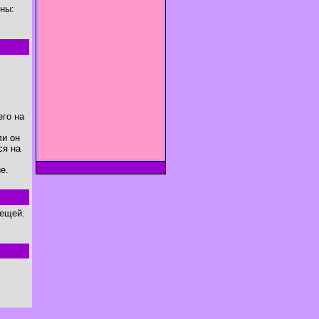
йны:
его на
ли он
ся на
е.
вещей.