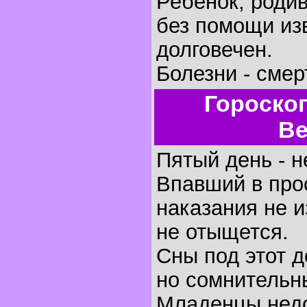
Ребенок, родив
без помощи изв
долговечен.
Болезни - смер
Гороско
Ве
Пятый день - н
Впавший в про
наказания не 
не отыщется.
Сны под этот 
но сомнительн
Младенцы недо