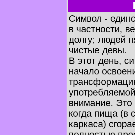
Символ - един
в частности, в
долгу; людей п
чистые девы.
В этот день, 
начало освоен
трансформацию
употребляемо
внимание. Это
когда пища (в 
каркаса) сгора
полностью прео