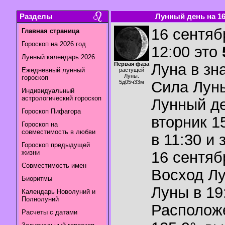
Разделы
Лунный день на 16.
16 сентяб
Главная страница
Гороскоп на 2026 год
12:00 это
Лунный календарь 2026
Первая фаза
Луна в зн
Ежедневный лунный
растущей
Луны.
гороскоп
Сила Лун
5д05ч33м
Индивидуальный
астрологический гороскоп
Лунный де
Гороскоп Пифагора
вторник 1
Гороскоп на
совместимость в любви
в 11:30 и 
Гороскоп предыдущей
жизни
16 сентяб
Совместимость имен
Восход Л
Биоритмы
Луны в
19
Календарь Новолуний и
Полнолуний
Располож
Расчеты с датами