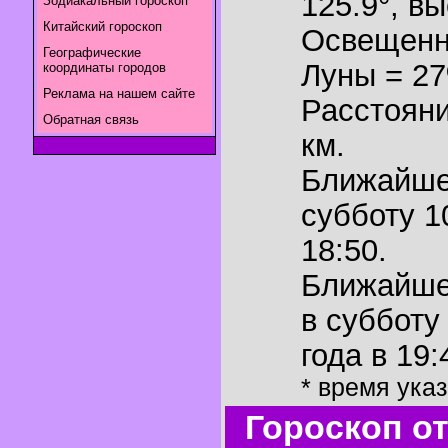
125.9°
,
вы
Зодиакальный гороскоп
Китайский гороскоп
Освещенн
Географические
Луны = 2
координаты городов
Реклама на нашем сайте
Расстояни
Обратная связь
км.
Ближайш
субботу 1
18:50.
Ближайш
в субботу
года в 19:
* время ука
Гороскоп о