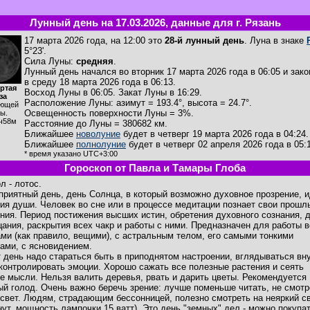
Лунный день на 17.03.2026, данные для г. Рязань
17 марта 2026 года, на 12:00 это
28-й лунный день
. Луна в знаке
5°23'.
Сила Луны:
средняя
.
Лунный день начался во вторник 17 марта 2026 года в 06:05 и зак
в среду 18 марта 2026 года в 06:13.
ртая
Восход Луны в
06:05
. Закат Луны в
16:29
.
за
Расположение Луны
:
азимут = 193.4°
,
высота = 24.7°
.
ющей
Освещенность поверхности Луны = 3%.
ы.
ч58м
Расстояние до Луны = 380682 км.
Ближайшее
новолуние
будет в четверг 19 марта 2026 года в 04:24.
Ближайшее
полнолуние
будет в четверг 02 апреля 2026 года в 05:
* время указано UTC+3:00
Гороскоп от Павла и Тамары Глоба
л - лотос.
приятный день, день Солнца, в который возможно духовное прозрение, 
ия души. Человек во сне или в процессе медитации познает свои прошл
ния. Период постижения высших истин, обретения духовного сознания, 
цания, раскрытия всех чакр и работы с ними. Предназначен для работы в
ами (как правило, вещими), с астральным телом, его самыми тонкими
ами, с ясновидением.
т день надо стараться быть в приподнятом настроении, вглядываться вн
 контролировать эмоции. Хорошо сажать все полезные растения и сеять
е мысли. Нельзя валить деревья, рвать и дарить цветы. Рекомендуется
ый голод. Очень важно беречь зрение: лучше поменьше читать, не смотр
 свет. Людям, страдающим бессонницей, полезно смотреть на неяркий св
нут, мощность лампочки 15 ватт). Это день "земных" дел - можно покупа