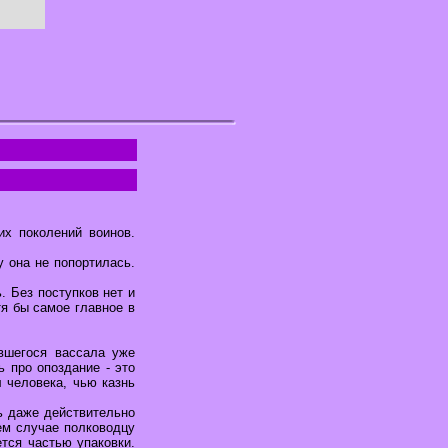
х поколений воинов.
 она не попортилась.
. Без поступков нет и
тя бы самое главное в
ившегося вассала уже
ь про опоздание - это
л человека, чью казнь
ть даже действительно
ем случае полководцу
тся частью упаковки.