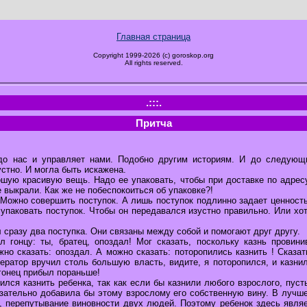
Главная страница
Copyright 1999-2026 (c) goroskop.org
All rights reserved.
.:::.
Притча
до нас и управляет нами. Подобно другим историям. И до следующи
стно. И могла быть искажена.
ошую красивую вещь. Надо ее упаковать, чтобы при доставке по адресу
е выкрали. Как же не побеспокоиться об упаковке?!
 Можно совершить поступок. А лишь поступок подлинно задает ценность
упаковать поступок. Чтобы он передавался изустно правильно. Или хо
сразу два поступка. Они связаны между собой и помогают друг другу.
л гонцу: ты, братец, опоздал! Мог сказать, поскольку казнь провин
но сказать: опоздал. А можно сказать: поторопились казнить ! Сказат
ератор вручил столь большую власть, видите, я поторопился, и казни
гонец прибыл пораньше!
лся казнить ребенка, так как если бы казнили любого взрослого, пус
язательно добавила бы этому взрослому его собственную вину. В лучш
, перепутывание виновности двух людей. Поэтому ребенок здесь являе