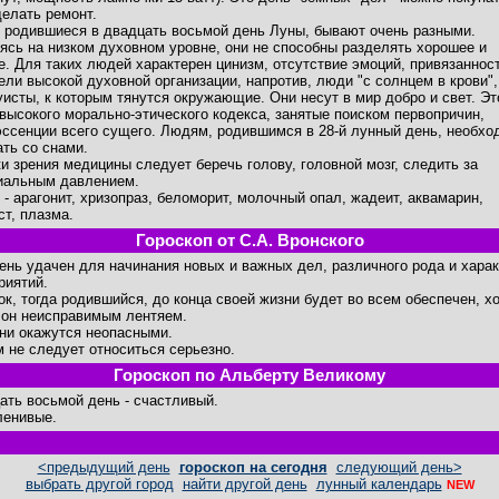
делать ремонт.
 родившиеся в двадцать восьмой день Луны, бывают очень разными.
ясь на низком духовном уровне, они не способны разделять хорошее и
е. Для таких людей характерен цинизм, отсутствие эмоций, привязаннос
ели высокой духовной организации, напротив, люди "с солнцем в крови",
уисты, к которым тянутся окружающие. Они несут в мир добро и свет. Эт
высокого морально-этического кодекса, занятые поиском первопричин,
эссенции всего сущего. Людям, родившимся в 28-й лунный день, необхо
ать со снами.
ки зрения медицины следует беречь голову, головной мозг, следить за
иальным давлением.
 - арагонит, хризопраз, беломорит, молочный опал, жадеит, аквамарин,
ст, плазма.
Гороскоп от С.А. Вронского
день удачен для начинания новых и важных дел, различного рода и хара
риятий.
ок, тогда родившийся, до конца своей жизни будет во всем обеспечен, хо
 он неисправимым лентяем.
ни окажутся неопасными.
м не следует относиться серьезно.
Гороскоп по Альберту Великому
ать восьмой день - счастливый.
ленивые.
<предыдущий день
гороскоп на сегодня
следующий день>
выбрать другой город
найти другой день
лунный календарь
NEW