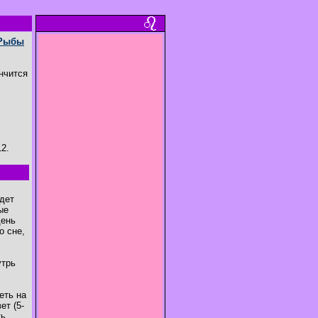
Рыбы
ончится
12.
идет
ые
день
о сне,
утрь
еть на
ет (5-
ть