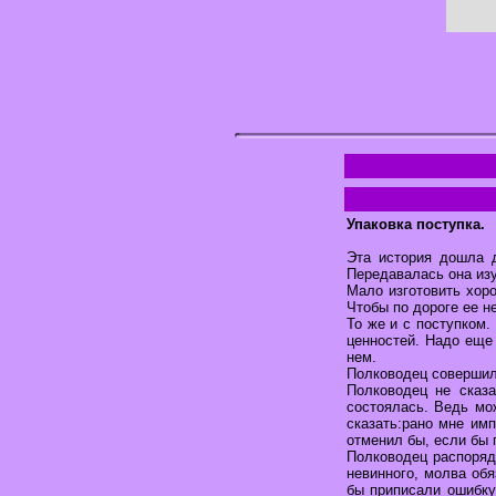
Упаковка поступка.
Эта история дошла 
Передавалась она изу
Мало изготовить хор
Чтобы по дороге ее н
То же и с поступком.
ценностей. Надо еще 
нем.
Полководец совершил 
Полководец не сказа
состоялась. Ведь мож
сказать:рано мне имп
отменил бы, если бы 
Полководец распоряди
невинного, молва об
бы приписали ошибку