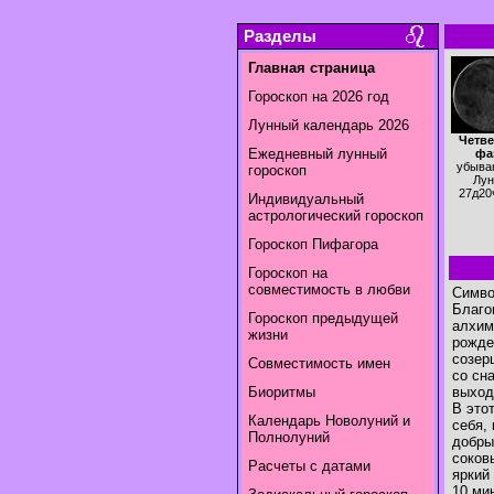
Разделы
Главная страница
Гороскоп на 2026 год
Лунный календарь 2026
Четве
Ежедневный лунный
фа
убыва
гороскоп
Лун
27д20
Индивидуальный
астрологический гороскоп
Гороскоп Пифагора
Гороскоп на
совместимость в любви
Симво
Благо
Гороскоп предыдущей
алхим
жизни
рожде
созер
Совместимость имен
со сн
Биоритмы
выход
В это
Календарь Новолуний и
себя,
Полнолуний
добры
соков
Расчеты с датами
яркий
10 ми