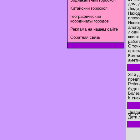
Зодиакальный гороскоп
дом, 
Китайский гороскоп
Люди,
Наход
Географические
плохо
координаты городов
Носит
альтр
Реклама на нашем сайте
люди 
квинт
Обратная связь
работ
С точ
артер
Камни
амети
28-й 
предп
Ребен
будет
Болез
К сна
Двадц
Дети 