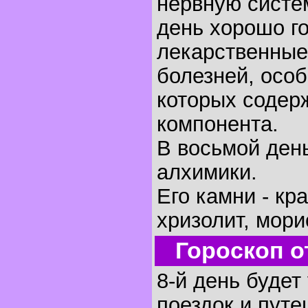
нервную систем
день хорошо г
лекарственные
болезней, осо
которых содер
компонента.
В восьмой ден
алхимики.
Его камни - кр
хризолит, мори
Гороскоп о
8-й день будет
поездок и путе