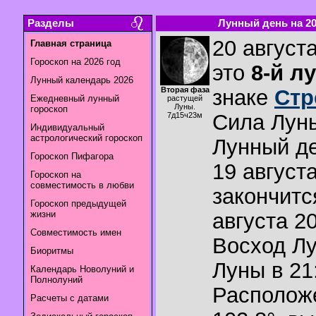
Разделы
Лунный день на 20.
20 августа
Главная страница
Гороскоп на 2026 год
это
8-й л
Лунный календарь 2026
Вторая фаза
знаке
Стр
Ежедневный лунный
растущей
Луны.
гороскоп
Сила Лун
7д15ч23м
Индивидуальный
астрологический гороскоп
Лунный де
Гороскоп Пифагора
19 августа
Гороскоп на
совместимость в любви
закончитс
Гороскоп предыдущей
жизни
августа 20
Совместимость имен
Восход Л
Биоритмы
Луны в
21
Календарь Новолуний и
Полнолуний
Располож
Расчеты с датами