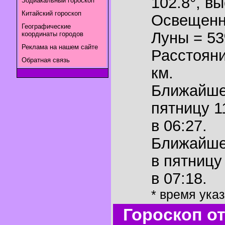
102.8°
,
вы
Зодиакальный гороскоп
Китайский гороскоп
Освещенн
Географические
Луны = 5
координаты городов
Реклама на нашем сайте
Расстояни
Обратная связь
км.
Ближайш
пятницу 1
в 06:27.
Ближайш
в пятницу
в 07:18.
* время ука
Гороскоп о