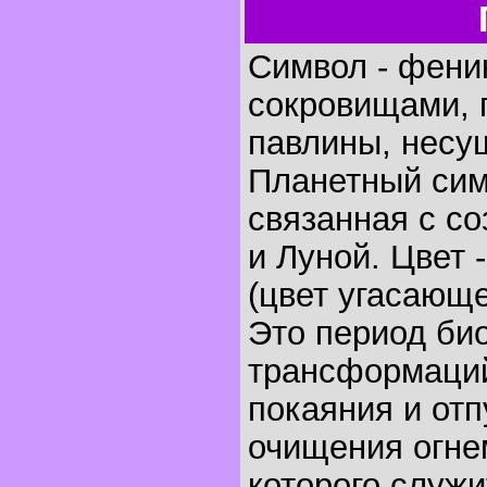
Символ - феник
сокровищами, 
павлины, несу
Планетный сим
связанная с с
и Луной. Цвет 
(цвет угасающе
Это период би
трансформаций
покаяния и отп
очищения огне
которого служи