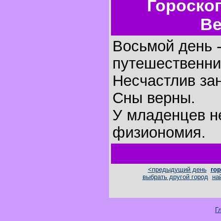
Гороско
Ве
Восьмой день -
путешественни
Несчастлив за
Сны верны.
У младенцев н
физиономия.
<предыдущий день
гор
выбрать другой город
на
Г