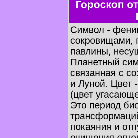
Гороскоп о
Символ - феник
сокровищами, 
павлины, несу
Планетный сим
связанная с с
и Луной. Цвет 
(цвет угасающе
Это период би
трансформаций
покаяния и отп
очищения огне