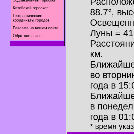
Располож
Зодиакальный гороскоп
Китайский гороскоп
88.7°
,
выс
Географические
Освещенн
координаты городов
Реклама на нашем сайте
Луны = 4
Обратная связь
Расстояни
км.
Ближайш
во вторни
года в 15:
Ближайш
в понедел
года в 01:
* время ука