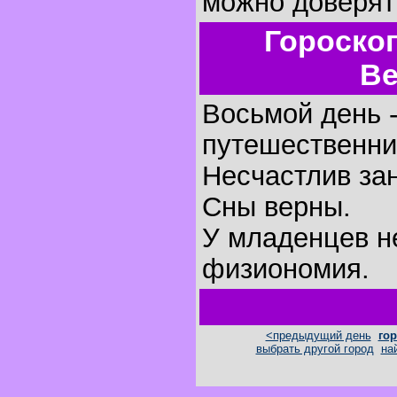
можно доверят
Гороско
Ве
Восьмой день -
путешественни
Несчастлив за
Сны верны.
У младенцев н
физиономия.
<предыдущий день
гор
выбрать другой город
на