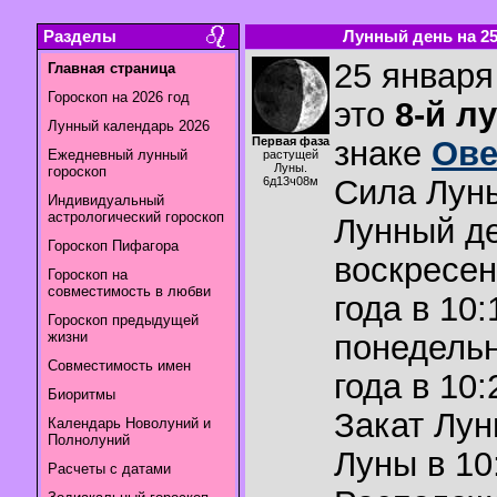
Разделы
Лунный день на 25.
25 января
Главная страница
Гороскоп на 2026 год
это
8-й л
Лунный календарь 2026
Первая фаза
знаке
Ов
Ежедневный лунный
растущей
Луны.
гороскоп
Сила Лун
6д13ч08м
Индивидуальный
астрологический гороскоп
Лунный де
Гороскоп Пифагора
воскресен
Гороскоп на
совместимость в любви
года в 10:
Гороскоп предыдущей
жизни
понедельн
Совместимость имен
года в 10:
Биоритмы
Закат Лу
Календарь Новолуний и
Полнолуний
Луны в
10
Расчеты с датами