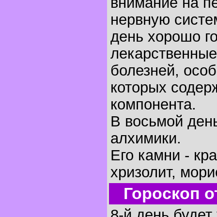
внимание на п
нервную систем
день хорошо г
лекарственные
болезней, осо
которых содер
компонента.
В восьмой ден
алхимики.
Его камни - кр
хризолит, мори
Гороскоп о
8-й день будет