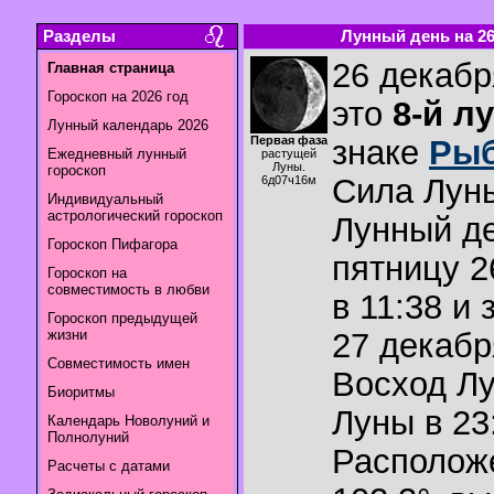
Разделы
Лунный день на 26.
26 декабр
Главная страница
Гороскоп на 2026 год
это
8-й л
Лунный календарь 2026
Первая фаза
знаке
Ры
Ежедневный лунный
растущей
Луны.
гороскоп
Сила Лун
6д07ч16м
Индивидуальный
астрологический гороскоп
Лунный де
Гороскоп Пифагора
пятницу 2
Гороскоп на
совместимость в любви
в 11:38 и
Гороскоп предыдущей
жизни
27 декабр
Совместимость имен
Восход Л
Биоритмы
Луны в
23
Календарь Новолуний и
Полнолуний
Располож
Расчеты с датами