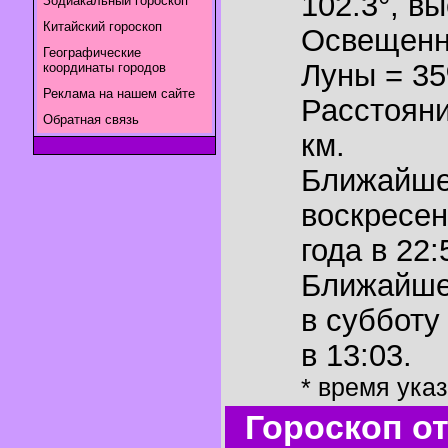
102.3°
,
вы
Зодиакальный гороскоп
Китайский гороскоп
Освещенн
Географические
Луны = 3
координаты городов
Реклама на нашем сайте
Расстояни
Обратная связь
км.
Ближайш
воскресен
года в 22:
Ближайш
в субботу
в 13:03.
* время ука
Гороскоп о