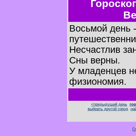
Гороско
Ве
Восьмой день -
путешественни
Несчастлив за
Сны верны.
У младенцев н
физиономия.
<предыдущий день
гор
выбрать другой город
на
Г