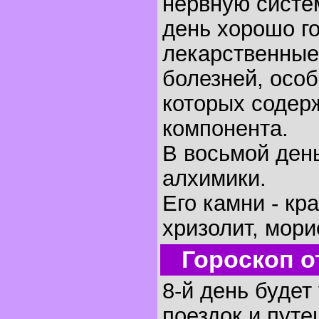
нервную систем
день хорошо г
лекарственные
болезней, осо
которых содер
компонента.
В восьмой ден
алхимики.
Его камни - кр
хризолит, мори
Гороскоп о
8-й день будет
поездок и путе