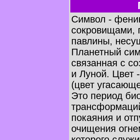
Символ - феник
сокровищами, 
павлины, несу
Планетный сим
связанная с с
и Луной. Цвет 
(цвет угасающе
Это период би
трансформаций
покаяния и отп
очищения огне
которого служи