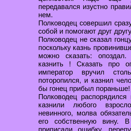
передавался изустно прави
нем.
Полководец совершил сразу
собой и помогают друг другу
Полководец не сказал гонцу
поскольку казнь провинивше
можно сказать: опоздал.
казнить ! Сказать про о
император вручил стол
поторопился, и казнил чел
бы гонец прибыл пораньше!
Полководец распорядился 
казнили любого взросло
невинного, молва обязате
его собственную вину. 
приписали ошибку, переп