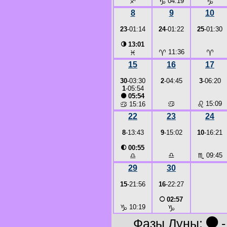
♐
♑
04:19
♑
8
9
10
23
-01:14
24
-01:22
25
-01:30
◑
13:01
♈
11:36
♈
♓
15
16
17
30
-03:30
2
-04:45
3
-06:20
1
-05:54
●
05:54
♋
♌
15:09
♋
15:16
22
23
24
8
-13:43
9
-15:02
10
-16:21
◐
00:55
♎
♏
09:45
♎
29
30
15
-21:56
16
-22:27
○
02:57
♑
10:19
♑
●
Фазы Луны:
-