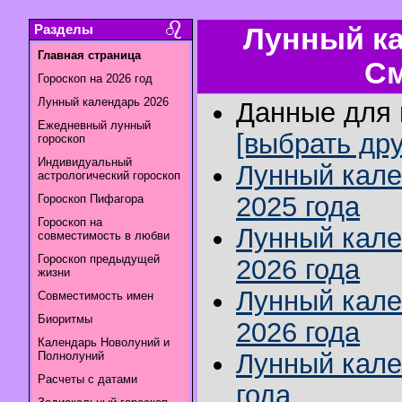
Разделы
Лунный ка
Главная страница
См
Гороскоп на 2026 год
Лунный календарь 2026
Данные для г
Ежедневный лунный
[выбрать дру
гороскоп
Индивидуальный
Лунный кале
астрологический гороскоп
2025 года
Гороскоп Пифагора
Гороскоп на
Лунный кале
совместимость в любви
Гороскоп предыдущей
2026 года
жизни
Лунный кале
Совместимость имен
Биоритмы
2026 года
Календарь Новолуний и
Лунный кале
Полнолуний
Расчеты с датами
года