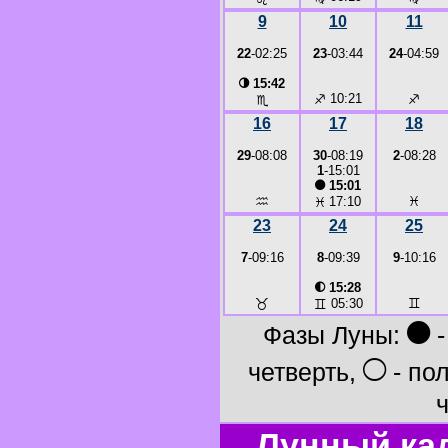
9
10
11
22
-02:25
23
-03:44
24
-04:59
◑
15:42
♐
10:21
♐
♏
16
17
18
29
-08:08
30
-08:19
2
-08:28
1
-15:01
●
15:01
♒
♓
♓
17:10
23
24
25
7
-09:16
8
-09:39
9
-10:16
◐
15:28
♉
♊
♊
05:30
●
Фазы Луны:
-
○
четверть,
- по
ч
Лунный ка