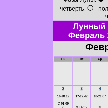
○
четверть,
- по
ч
Лунный 
Февраль 
Февр
Пн
Вт
Ср
2
3
4
16
-18:12
17
-19:42
18
-21:07
○
01:09
♍
06:19
♍
♌