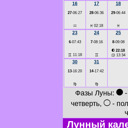
16
17
18
27
-06:27
28
-06:36
29
-06:44
♒
♓
02:18
♓
23
24
25
6
-07:43
7
-08:16
8
-09:08
◐
22:18
♊
11:18
♊
♋
13:34
30
31
13
-16:20
14
-17:42
♍
♍
●
Фазы Луны:
-
○
четверть,
- по
ч
Лунный кал