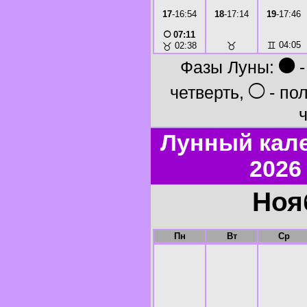
17
-16:54
18
-17:14
19
-17:46
○
07:11
♉
♊
04:05
♉
02:38
●
Фазы Луны:
-
○
четверть,
- по
ч
Лунный кал
2026
Ноя
Пн
Вт
Ср