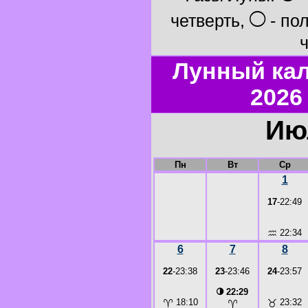
○
четверть,
- по
ч
Лунный ка
2026
Ию
Пн
Вт
Ср
1
17
-22:49
♒
22:34
6
7
8
22
-23:38
23
-23:46
24
-23:57
◑
22:29
♈
18:10
♉
23:32
♈