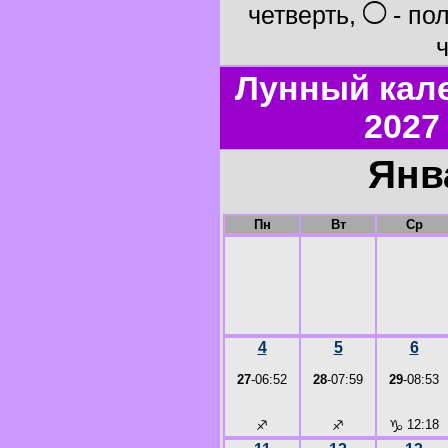
○
четверть,
- по
ч
Лунный кал
2027
Янв
Пн
Вт
Ср
4
5
6
27
-06:52
28
-07:59
29
-08:53
♐
♐
♑
12:18