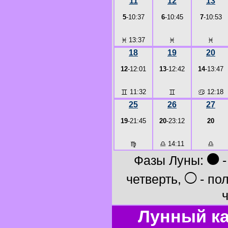
11
12
13
5
-10:37
6
-10:45
7
-10:53
♓
13:37
♓
♓
18
19
20
12
-12:01
13
-12:42
14
-13:47
♊
11:32
♊
♋
12:18
25
26
27
19
-21:45
20
-23:12
20
♍
♎
14:11
♎
●
Фазы Луны:
-
○
четверть,
- по
ч
Лунный ка