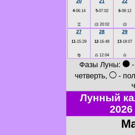
20
21
22
4
-06:14
5
-07:02
6
-08:12
♊
♋
20:02
♋
27
28
29
11
-15:29
12
-16:48
13
-18:07
♍
♎
12:04
♎
●
Фазы Луны:
-
○
четверть,
- по
ч
Лунный ка
2026
Ма