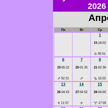
2026
Апр
Пн
Вт
Ср
1
15
-19:02
♎
05:51
6
7
8
19
-00:22
20
-01:35
21
-02:38
♐
02:31
♐
♑
15:02
13
14
15
26
-04:43
27
-04:52
28
-04:60
♓
11:57
♓
♈
17:05