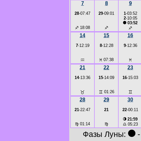
7
8
9
28
-07:47
29
-09:01
1
-03:52
2
-10:05
●
03:52
♐
18:08
♐
♐
14
15
16
7
-12:19
8
-12:28
9
-12:36
♒
♓
07:38
♓
21
22
23
14
-13:36
15
-14:09
16
-15:03
♉
♊
01:26
♊
28
29
30
21
-22:47
21
22
-00:11
◑
21:59
♍
01:14
♍
♎
05:23
●
Фазы Луны:
-