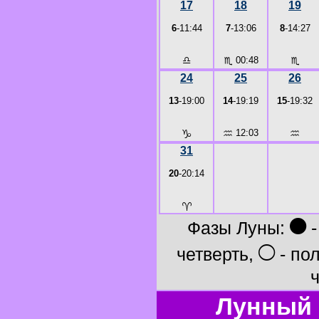
17
18
19
6
-11:44
7
-13:06
8
-14:27
♎
♏
00:48
♏
24
25
26
13
-19:00
14
-19:19
15
-19:32
♑
♒
12:03
♒
31
20
-20:14
♈
●
Фазы Луны:
-
○
четверть,
- по
ч
Лунный 