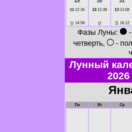
29
30
31
11
-12:34
12
-12:48
13
-13:08
♉
14:58
♉
♊
16:12
●
Фазы Луны:
-
○
четверть,
- по
ч
Лунный кал
2026
Янв
Пн
Вт
Ср