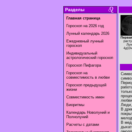
Разделы
Главная страница
Гороскоп на 2026 год
Лунный календарь 2026
Первая
Ежедневный лунный
раст
Лун
гороскоп
4д10
Индивидуальный
астрологический гороскоп
Гороскоп Пифагора
Гороскоп на
Симво
совместимость в любви
симво
Перио
Гороскоп предыдущей
работ
жизни
тольк
проце
Совместимость имен
любви
Биоритмы
Люди,
В дре
Календарь Новолуний и
покры
Полнолуний
мелод
В мед
Расчеты с датами
дыхат
омоло