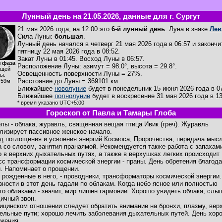
Лунный день на 21.05.2026, данные для г. Сургут
21 мая 2026 года, на 12:00 это
6-й лунный день
. Луна в знаке
Лев
Сила Луны:
большая
.
Лунный день начался в четверг 21 мая 2026 года в 06:57 и закончи
пятницу 22 мая 2026 года в 08:52.
Закат Луны в
01:45
. Восход Луны в
06:57
.
 фаза
Расположение Луны
:
азимут = 98.0°
,
высота = 29.8°
.
ущей
Освещенность поверхности Луны = 27%.
ы.
Расстояние до Луны = 369101 км.
ч59м
Ближайшее
новолуние
будет в понедельник 15 июня 2026 года в 07
Ближайшее
полнолуние
будет в воскресение 31 мая 2026 года в 13
* время указано UTC+5:00
Гороскоп от Павла и Тамары Глоба
лы - облака, журавль, священная вещая птица Ивик (греч). Журавль
лизирует пассивное женское начало.
д поглощения и усвоения энергий Космоса, Пророчества, передача мысл
а со словом, занятия пранаямой. Рекомендуется также работа с запахами
о в верхних дыхательных путях, а также в верхушках легких происходит
сс трансформации космической энергии - праны. День обретения благода
. Напоминает о прощении.
 рожденные в него, - проводники, трансформаторы космической энергии.
вности в этот день гадали по облакам. Когда небо ясное или полностью
то облаками - значит, мир лишен гармонии. Хорошо увидеть облака, слы
ичный звон.
ицинском отношении следует обратить внимание на бронхи, плазму, вер
ельные пути; хорошо лечить заболевания дыхательных путей. День хор
жения.