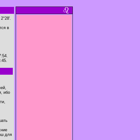
2°28'.
тся в
:54.
:45.
ей,
, ибо
ти,
шать
хние
ош для