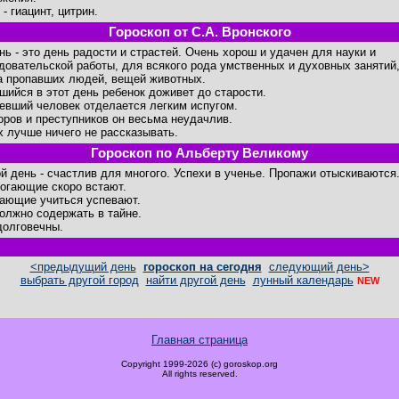
- гиацинт, цитрин.
Гороскоп от С.А. Вронского
ень - это день радости и страстей. Очень хорош и удачен для науки и
довательской работы, для всякого рода умственных и духовных занятий
а пропавших людей, вещей животных.
шийся в этот день ребенок доживет до старости.
евший человек отделается легким испугом.
оров и преступников он весьма неудачлив.
х лучше ничего не рассказывать.
Гороскоп по Альберту Великому
й день - счастлив для многого. Успехи в ученье. Пропажи отыскиваются
огающие скоро встают.
ающие учиться успевают.
олжно содержать в тайне.
долговечны.
<предыдущий день
гороскоп на сегодня
следующий день>
выбрать другой город
найти другой день
лунный календарь
NEW
Главная страница
Copyright 1999-2026 (c) goroskop.org
All rights reserved.