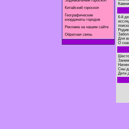
Зодиакальный гороскоп
Камни 
Китайский гороскоп
Географические
6-й д
координаты городов
иссле
поиск
Реклама на нашем сайте
Родив
Забол
Обратная связь
Для в
O сна
Шесто
Занем
Начин
Сны д
Дети 