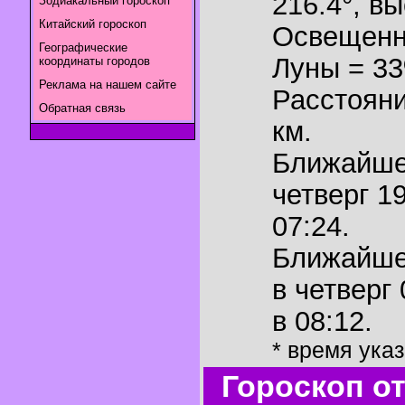
216.4°
,
вы
Зодиакальный гороскоп
Китайский гороскоп
Освещенн
Географические
Луны = 3
координаты городов
Реклама на нашем сайте
Расстояни
Обратная связь
км.
Ближайш
четверг 1
07:24.
Ближайш
в четверг
в 08:12.
* время ука
Гороскоп о