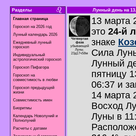
Разделы
Лунный день на 13.
13 марта 
Главная страница
Гороскоп на 2026 год
это
24-й 
Лунный календарь 2026
Четвертая
знаке
Коз
Ежедневный лунный
фаза
убывающей
гороскоп
Сила Лун
Луны.
23д17ч58м
Индивидуальный
астрологический гороскоп
Лунный де
Гороскоп Пифагора
пятницу 1
Гороскоп на
совместимость в любви
06:37 и з
Гороскоп предыдущей
жизни
14 марта 2
Совместимость имен
Восход Л
Биоритмы
Луны в
11
Календарь Новолуний и
Полнолуний
Располож
Расчеты с датами