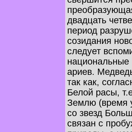
преобразующая
двадцать четве
период разруш
созидания ново
следует вспом
национальные 
ариев. Медвед
так как, согла
Белой расы, т.
Землю (время 
со звезд Боль
связан с проб