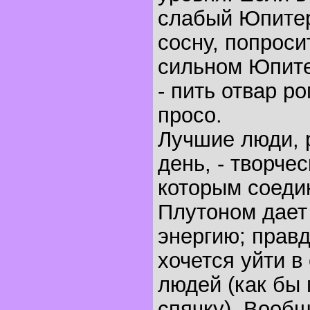
слабый Юпитер
сосну, попроси
сильном Юпите
- пить отвар р
просо.
Лучшие люди, 
день, - творче
которым соеди
Плутоном дает
энергию; прав
хочется уйти в
людей (как бы 
спячку). Вообщ