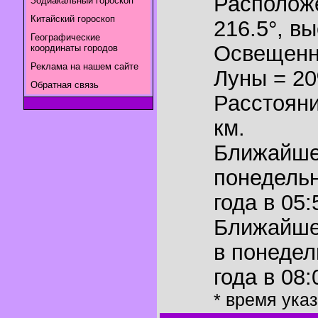
Располож
Зодиакальный гороскоп
Китайский гороскоп
216.5°
,
вы
Географические
Освещенн
координаты городов
Реклама на нашем сайте
Луны = 2
Обратная связь
Расстояни
км.
Ближайш
понедельн
года в 05:
Ближайш
в понедел
года в 08:
* время ука