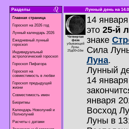
Разделы
Лунный день на 14.0
14 января
Главная страница
Гороскоп на 2026 год
это
25-й 
Лунный календарь 2026
Четвертая
знаке
Стр
Ежедневный лунный
фаза
убывающей
гороскоп
Сила Лун
Луны.
25д00ч16м
Индивидуальный
астрологический гороскоп
Луна
.
Гороскоп Пифагора
Лунный де
Гороскоп на
совместимость в любви
14 января
Гороскоп предыдущей
жизни
закончитс
Совместимость имен
января 20
Биоритмы
Восход Л
Календарь Новолуний и
Полнолуний
Луны в
13
Расчеты с датами