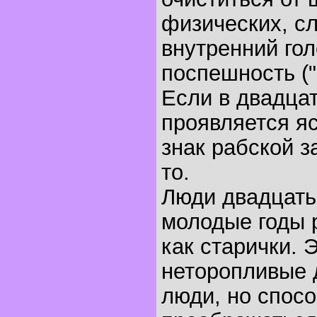
физических, с
внутренний гол
поспешность (
Если в двадца
проявляется я
знак рабской з
то.
Люди двадцать
молодые годы 
как старички. 
неторопливые 
люди, но спос