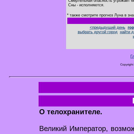
Смертельная опасность угрожает б
Сны - исполняются.
* также смотрите прогноз Луна в зн
<предыдущий день
гор
выбрать другой город
найти д
Г
Copyright
О телохранителе.
Великий Император, возможн