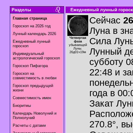
Разделы
Ежедневный лунный гороско
Сейчас
2
Главная страница
Гороскоп на 2026 год
Луна в зн
Лунный календарь 2026
Четвертая
Сила Лун
Ежедневный лунный
фаза
убывающей
гороскоп
Лунный де
Луны.
26д01ч19м
Индивидуальный
астрологический гороскоп
субботу 0
Гороскоп Пифагора
22:48 и з
Гороскоп на
совместимость в любви
понедельн
Гороскоп предыдущей
жизни
года в 00:
Совместимость имен
Закат Лу
Биоритмы
Располож
Календарь Новолуний и
Полнолуний
270.8°
,
вы
Расчеты с датами