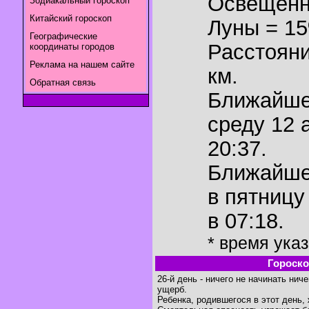
Освещенн
Зодиакальный гороскоп
Китайский гороскоп
Луны = 1
Географические
Расстояни
координаты городов
Реклама на нашем сайте
км.
Обратная связь
Ближайш
среду 12 
20:37.
Ближайш
в пятницу
в 07:18.
* время ука
Гороско
26-й день - ничего не начинать нич
ущерб.
Ребенка, родившегося в этот день, 